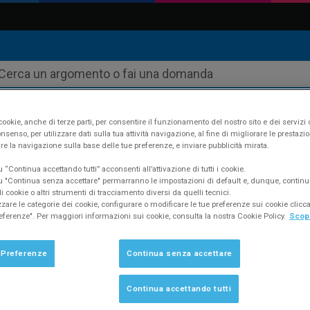
ookie, anche di terze parti, per consentire il funzionamento del nostro sito e dei servizi 
nsenso, per utilizzare dati sulla tua attività navigazione, al fine di migliorare le prestazion
re la navigazione sulla base delle tue preferenze, e inviare pubblicità mirata.
ustudio
Supporto
FAQ #453
“Continua accettando tutti” acconsenti all’attivazione di tutti i cookie.
 "Continua senza accettare" permarranno le impostazioni di default e, dunque, continu
 cookie o altri strumenti di tracciamento diversi da quelli tecnici.
zzare le categorie dei cookie, configurare o modificare le tue preferenze sui cookie clic
eferenze". Per maggiori informazioni sui cookie, consulta la nostra Cookie Policy.
Scopr
 fatturazione con Enel e gli altri fornitor
 Preferenze
Continua senza accettare
Continua accettando tutti