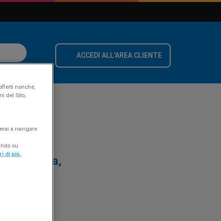
ACCEDI ALL'AREA CLIENTE
offerti nonché,
i del Sito,
erai a navigare
cando su
i di più.
i di energia,