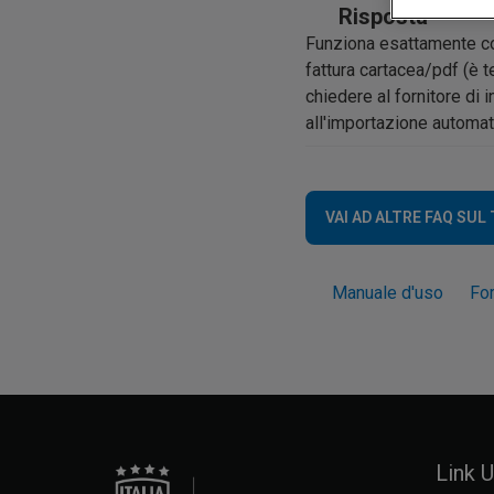
Risposta
Funziona esattamente come
fattura cartacea/pdf (è 
chiedere al fornitore di 
all'importazione automati
VAI AD ALTRE FAQ SUL
Manuale d'uso
Fo
Link Ut