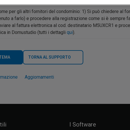
 per gli altri fornitori del condomìnio: 1) Si può chiedere al forn
tenuto a farlo) e procedere alla registrazione come si è sempre 
inviare al fattura elettronica al cod. destinatario M5UXCR1 e proc
ca in Domustudio (tutti i dettagli
qui
).
 TEMA
TORNA AL SUPPORTO
rmazione
Aggiornamenti
ili
I Software