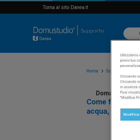
Torna al sito Danea.it
Utilizziamo c
previo tuo co
personalizza
Home
Software
Dom
Cliccando su 
Cliccando su
in assenza di
Domanda
Puoi visuali
"Modifica Pr
Come funziona la
acqua, etc.?
Modifica