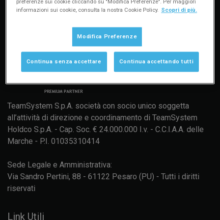
preferenze sui cookie cliccando su "Modifica Preferenze". Per maggiori
informazioni sui cookie, consulta la nostra Cookie Policy.
Scopri di più.
Modifica Preferenze
Continua senza accettare
Continua accettando tutti
TeamSystem S.p.A. società con socio unico soggetta
all’attività di direzione e coordinamento di TeamSystem
Holdco S.p.A. - Cap. Soc. € 24.000.000 I.v. - C.C.I.A.A. delle
Marche - P.I. 01035310414
Sede Legale e Amministrativa:
Via Sandro Pertini, 88 - 61122 Pesaro (PU) - Tutti i diritti
riservati
Link Utili