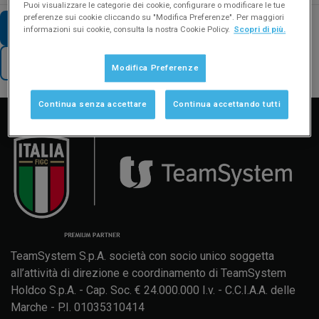
Puoi visualizzare le categorie dei cookie, configurare o modificare le tue
preferenze sui cookie cliccando su "Modifica Preferenze". Per maggiori
VAI AD ALTRE FAQ SUL TEMA
informazioni sui cookie, consulta la nostra Cookie Policy.
Scopri di più.
TORNA AL SUPPORTO
Modifica Preferenze
Manuale d'uso
Formazione
Aggiornamenti
Continua senza accettare
Continua accettando tutti
TeamSystem S.p.A. società con socio unico soggetta
all’attività di direzione e coordinamento di TeamSystem
Holdco S.p.A. - Cap. Soc. € 24.000.000 I.v. - C.C.I.A.A. delle
Marche - P.I. 01035310414