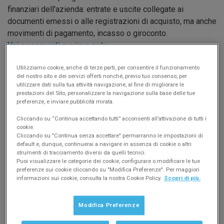
finanziari dell'azienda: entrate e uscite collegate ai
documenti emessi o alle registrazioni di acquisto, ma anche
movimenti di pagamento, incasso o giroconto.
Vai pagamenti e prima nota
Le più richieste
Importare da altri software
Utilizziamo cookie, anche di terze parti, per consentire il funzionamento
del nostro sito e dei servizi offerti nonché, previo tuo consenso, per
Importare da vecchie versioni Easyfatt
utilizzare dati sulla tua attività navigazione, al fine di migliorare le
Come attivare la licenza
prestazioni del Sito, personalizzare la navigazione sulla base delle tue
preferenze, e inviare pubblicità mirata.
Uso in rete di Easyfatt
Uso su Mac, Linux e mobile
Cliccando su “Continua accettando tutti” acconsenti all’attivazione di tutti i
Registratori di cassa
cookie.
Cliccando su "Continua senza accettare" permarranno le impostazioni di
Pagamenti con TS Pay
default e, dunque, continuerai a navigare in assenza di cookie o altri
Come integrare Easyfatt a TeamSystem Pay, per ricevere
strumenti di tracciamento diversi da quelli tecnici.
pagamenti dai clienti (con PayPal, carta di credito/debito
Puoi visualizzare le categorie dei cookie, configurare o modificare le tue
preferenze sui cookie cliccando su "Modifica Preferenze". Per maggiori
oppure addebito diretto in conto) ed emettere bonifici ai
informazioni sui cookie, consulta la nostra Cookie Policy.
Scopri di più.
fornitori direttamente da Easyfatt.
Vai a pagamenti con TS Pay
Modifica Preferenze
Contabilità in Cloud
Come attivare e configurare il modulo Contabilità in Cloud