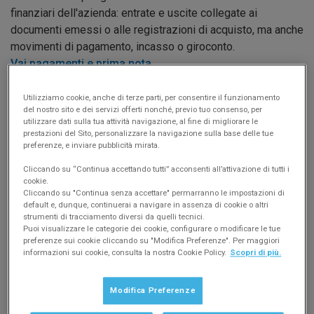
finanziari dell'azienda: entrate e uscite collegate ai
documenti emessi o alle registrazioni di acquisto, ma anche
movimenti di pagamento, incasso o giroconto.
Vai pagamenti e prima nota
Le più richieste
Importare da altri software
Utilizziamo cookie, anche di terze parti, per consentire il funzionamento
Importare da vecchie versioni Easyfatt
del nostro sito e dei servizi offerti nonché, previo tuo consenso, per
utilizzare dati sulla tua attività navigazione, al fine di migliorare le
Come attivare la licenza
prestazioni del Sito, personalizzare la navigazione sulla base delle tue
Uso in rete di Easyfatt
preferenze, e inviare pubblicità mirata.
Uso su Mac, Linux e mobile
Cliccando su “Continua accettando tutti” acconsenti all’attivazione di tutti i
Registratori di cassa
cookie.
Pagamenti con TS Pay
Cliccando su "Continua senza accettare" permarranno le impostazioni di
default e, dunque, continuerai a navigare in assenza di cookie o altri
Come integrare Easyfatt a TeamSystem Pay, per ricevere
strumenti di tracciamento diversi da quelli tecnici.
pagamenti dai clienti (con PayPal, carta di credito/debito
Puoi visualizzare le categorie dei cookie, configurare o modificare le tue
preferenze sui cookie cliccando su "Modifica Preferenze". Per maggiori
oppure addebito diretto in conto) ed emettere bonifici ai
informazioni sui cookie, consulta la nostra Cookie Policy.
Scopri di più.
fornitori direttamente da Easyfatt.
Vai a pagamenti con TS Pay
Contabilità in Cloud
Modifica Preferenze
Come attivare e configurare il modulo Contabilità in Cloud