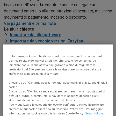
finanziari dell'azienda: entrate e uscite collegate ai
documenti emessi o alle registrazioni di acquisto, ma anche
movimenti di pagamento, incasso o giroconto.
Vai pagamenti e prima nota
Le più richieste
Importare da altri software
Importare da vecchie versioni Easyfatt
Come attivare la licenza
Uso in rete di Easyfatt
Utilizziamo cookie, anche di terze parti, per consentire il funzionamento
Uso su Mac, Linux e mobile
del nostro sito e dei servizi offerti nonché, previo tuo consenso, per
utilizzare dati sulla tua attività navigazione, al fine di migliorare le
Registratori di cassa
prestazioni del Sito, personalizzare la navigazione sulla base delle tue
Pagamenti con TS Pay
preferenze, e inviare pubblicità mirata.
Come integrare Easyfatt a TeamSystem Pay, per ricevere
Cliccando su “Continua accettando tutti” acconsenti all’attivazione di tutti i
pagamenti dai clienti (con PayPal, carta di credito/debito
cookie.
oppure addebito diretto in conto) ed emettere bonifici ai
Cliccando su "Continua senza accettare" permarranno le impostazioni di
fornitori direttamente da Easyfatt.
default e, dunque, continuerai a navigare in assenza di cookie o altri
strumenti di tracciamento diversi da quelli tecnici.
Vai a pagamenti con TS Pay
Puoi visualizzare le categorie dei cookie, configurare o modificare le tue
Contabilità in Cloud
preferenze sui cookie cliccando su "Modifica Preferenze". Per maggiori
Come attivare e configurare il modulo Contabilità in Cloud
informazioni sui cookie, consulta la nostra Cookie Policy.
Scopri di più.