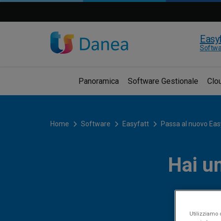
Easyf
Softwa
Panoramica
Software Gestionale
Clo
Home
Software
Easyfatt
Passa al nuovo Eas
Hai un
Utilizziamo c