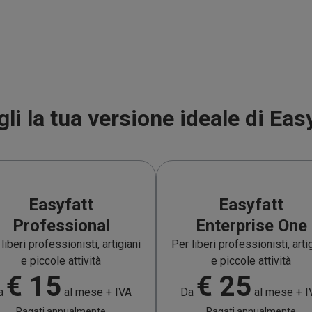
li la tua versione ideale di Eas
Easyfatt
Easyfatt
Professional
Enterprise One
liberi professionisti, artigiani
Per liberi professionisti, arti
e piccole attività
e piccole attività
€
15
€
25
a
al mese + IVA
Da
al mese + I
Pagati annualmente
Pagati annualmente