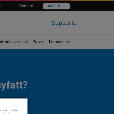
r
Contatti
ACCEDI
Supporto
nfronta versioni
Prezzi
Formazione
syfatt?
offerti nonché,