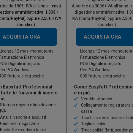
rtire da
180
€+IVA all'anno +
costi
A partire da
300
€+IVA all'anno +
gestione amministrativa: 1,00€ +
di gestione amministrativa: 1,0
(carta/PayPal) oppure 2,50€ + IVA
IVA (carta/PayPal) oppure 2,50€ 
(bonifico)
(bonifico)
ACQUISTA ORA
ACQUISTA ORA
Licenza 12 mesi monoutente
Licenza 12 mesi monoutent
atturazione Elettronica
Fatturazione Elettronica
OS Digitale integrato
POS Digitale integrato
Per PC/Windows
Per PC/Windows
00 fatture elettroniche
800 fatture elettroniche
 Easyfatt Professional
Come Easyfatt Profession
 tutte le funzioni di base e
e in più:
più:
Vendita al banco
Stampa registri e liquidazione
Collegamento registratore d
IVA
cassa
Analisi vendite e acquisti
Touch screen e tessere fed
Gestione magazzino
Taglie e colori
Etichette e codici a barre
Tracciabilità (lotti, scadenze