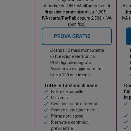
A pa
A partire da 48€+IVA all'anno +
costi
di 
di gestione amministrativa: 1,00€ +
IVA 
IVA (carta/PayPal) oppure 2,50€ + IVA
(bonifico)
PROVA GRATIS
Licenza 12 mesi monoutente
F
Fatturazione Elettronica
P
POS Digitale integrato
Assistenza e aggiornamenti
4
Fino a 100 documenti
Con
Tutte le funzioni di base:
hai
Fatture e parcelle
in 
Preventivi
Gestione clienti e fornitori
Scadenziario pagamenti
Prima nota cassa
Ritenute e contributi
previdenziali