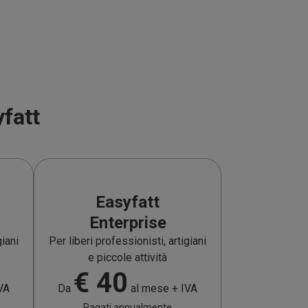
yfatt
Easyfatt
Enterprise
giani
Per liberi professionisti, artigiani
e piccole attività
€
40
VA
Da
al mese + IVA
Pagati annualmente