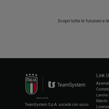
Scopri tutte le funzioni e l
Link Ut
Aziend
Contatt
Lavora 
Marchi
TeamSystem S.p.A. società con socio
Licenze