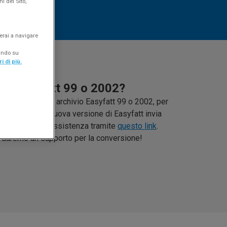
i del Sito,
erai a navigare
cando su
i di più.
si Easyfatt 99 o 2002?
 hai un vecchio archivio Easyfatt 99 o 2002, per
portarlo nella nuova versione di Easyfatt invia
a richiesta all'assistenza tramite
questo link
.
i daremo un supporto per la conversione!