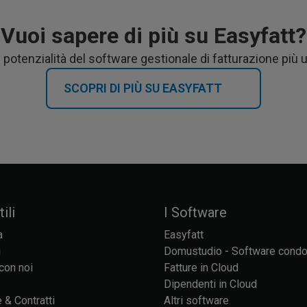
Vuoi sapere di più su Easyfatt?
e potenzialità del software gestionale di fatturazione più 
SCOPRI DI PIÙ SU EASYFATT
ili
I Software
a
Easyfatt
i
Domustudio - Software cond
con noi
Fatture in Cloud
Dipendenti in Cloud
 & Contratti
Altri software