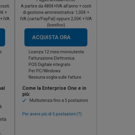
 costi
A partire da
480
€+IVA all'anno + costi
0€ +
di gestione amministrativa: 1,00€ +
+ IVA
IVA (carta/PayPal) oppure 2,50€ + IVA
(bonifico)
ACQUISTA ORA
e
Licenza 12 mesi monoutente
Fatturazione Elettronica
POS Digitale integrato
Per PC/Windows
Nessuna soglia sulle fatture
al
Come la Enterprise One e in
più:
Multiutenza fino a 5 postazioni
i
Per avere più di 5 postazioni (?)
eltà
,