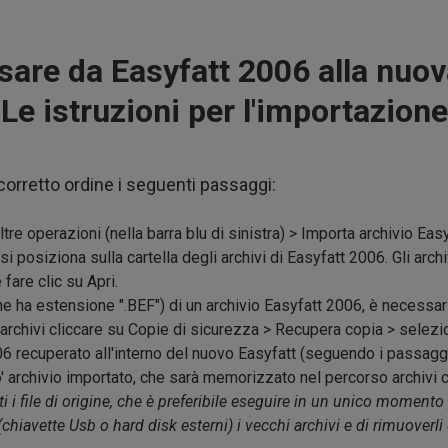
are da Easyfatt 2006 alla nuov
Le istruzioni per l'importazione
corretto ordine i seguenti passaggi:
ltre operazioni (nella barra blu di sinistra) > Importa archivio Ea
si posiziona sulla cartella degli archivi di Easyfatt 2006. Gli arch
fare clic su Apri.
he ha estensione ".BEF") di un archivio Easyfatt 2006, è necessari
e archivi cliccare su Copie di sicurezza > Recupera copia > sele
06 recuperato all'interno del nuovo Easyfatt (seguendo i passagg
o' archivio importato, che sarà memorizzato nel percorso archivi
ti i file di origine, che è preferibile eseguire in un unico momento
(chiavette Usb o hard disk esterni) i vecchi archivi e di rimuoverli 