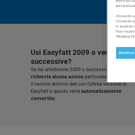
previo tuo co
personalizza
Cliccando su 
Cliccando su
in assenza di
Puoi visuali
"Modifica Pr
Usi Easyfatt 2009 o versioni
Modifica
successive?
Se hai un'edizione 2009 o successiva
non è
richiesta alcuna azione
particolare, ti basta apri
il vecchio archivio dati con l'ultima versione di
Easyfatt e questo verrà
automaticamente
convertito
.