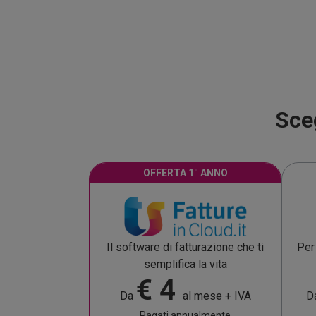
Sceg
OFFERTA 1° ANNO
Per 
Il software di fatturazione che ti
semplifica la vita
€ 4
D
Da
al mese + IVA
Pagati annualmente