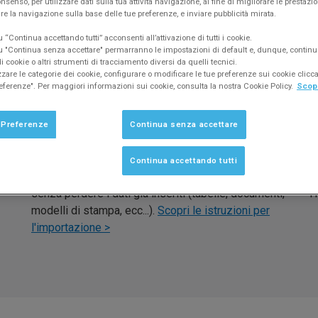
nsenso, per utilizzare dati sulla tua attività navigazione, al fine di migliorare le prestazion
re la navigazione sulla base delle tue preferenze, e inviare pubblicità mirata.
“Continua accettando tutti” acconsenti all’attivazione di tutti i cookie.
 "Continua senza accettare" permarranno le impostazioni di default e, dunque, continu
 cookie o altri strumenti di tracciamento diversi da quelli tecnici.
zzare le categorie dei cookie, configurare o modificare le tue preferenze sui cookie clic
eferenze". Per maggiori informazioni sui cookie, consulta la nostra Cookie Policy.
Scopr
Usi Easyfatt 2006?
U
 Preferenze
Continua senza accettare
La nuova versione di Easyfatt permette di
Se
importare gli archivi
creati con la versione 2006 e
im
Continua accettando tutti
di continuare ad usare per intero precedenti archivi
un
re
senza perdere i dati già inseriti (tabelle, documenti,
T
modelli di stampa, ecc...).
Scopri le istruzioni per
l'importazione >