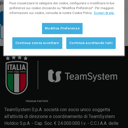
presente).
Puoi visualizzare le categorie dei cookie, configurare o modificare le tue
preferenze sui cookie cliccando su "Modifica Preferenze". Per maggiori
informazioni sui cookie, consulta la nostra Cookie Policy.
Scopri di più.
VAI AD ALTRE FAQ SUL TEMA
Modifica Preferenze
TORNA AL SUPPORTO
Manuale d'uso
Formazione
Aggiornamenti
Continua senza accettare
Continua accettando tutti
TeamSystem S.p.A. società con socio unico soggetta
all’attività di direzione e coordinamento di TeamSystem
Holdco S.p.A. - Cap. Soc. € 24.000.000 I.v. - C.C.I.A.A. delle