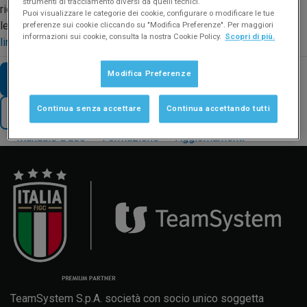
strumenti di tracciamento diversi da quelli tecnici.
riempito automaticamente dal programma una volta depositate
Puoi visualizzare le categorie dei cookie, configurare o modificare le tue
le Riba. Per tutti i dettagli guarda il video disponibile a
questo
preferenze sui cookie cliccando su "Modifica Preferenze". Per maggiori
informazioni sui cookie, consulta la nostra Cookie Policy.
Scopri di più.
link
.
Modifica Preferenze
VAI AD ALTRE FAQ SUL TEMA
Continua senza accettare
Continua accettando tutti
TORNA AL SUPPORTO
Manuale d'uso
Formazione
Aggiornamenti
TeamSystem S.p.A. società con socio unico soggetta