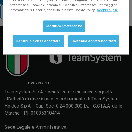
Puoi visualizzare le categorie dei cookie, configurare o modificare le tue
preferenze sui cookie cliccando su "Modifica Preferenze". Per maggiori
informazioni sui cookie, consulta la nostra Cookie Policy.
Scopri di più.
TORNA AL SUPPORTO
Manuale d'uso
Formazione
Aggiornamenti
Modifica Preferenze
Continua senza accettare
Continua accettando tutti
TeamSystem S.p.A. società con socio unico soggetta
all’attività di direzione e coordinamento di TeamSystem
Holdco S.p.A. - Cap. Soc. € 24.000.000 I.v. - C.C.I.A.A. delle
Marche - P.I. 01035310414
Sede Legale e Amministrativa: