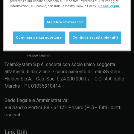
preferenze sui cookie cliccando su "Modifica Preferenze". Per maggiori
informazioni sui cookie, consulta la nostra Cookie Policy.
Scopri di più.
Modifica Preferenze
Continua senza accettare
Continua accettando tutti
TeamSystem S.p.A. società con socio unico soggetta
all’attività di direzione e coordinamento di TeamSystem
Holdco S.p.A. - Cap. Soc. € 24.000.000 I.v. - C.C.I.A.A. delle
Marche - P.I. 01035310414
Sede Legale e Amministrativa:
Via Sandro Pertini, 88 - 61122 Pesaro (PU) - Tutti i diritti
riservati
Link Utili