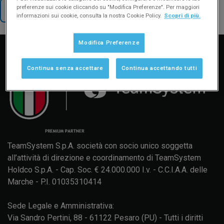
preferenze sui cookie cliccando su "Modifica Preferenze". Per maggiori
TORNA AL SUPPORTO
informazioni sui cookie, consulta la nostra Cookie Policy.
Scopri di più.
Manuale d'uso
Formazione
Aggiornamenti
Modifica Preferenze
Continua senza accettare
Continua accettando tutti
TeamSystem S.p.A. società con socio unico soggetta
all’attività di direzione e coordinamento di TeamSystem
Holdco S.p.A. - Cap. Soc. € 24.000.000 I.v. - C.C.I.A.A. delle
Marche - P.I. 01035310414
Sede Legale e Amministrativa:
Via Sandro Pertini, 88 - 61122 Pesaro (PU) - Tutti i diritti