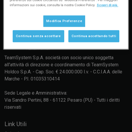
informazioni sui cookie, consulta la nostra Cookie Policy.
Scopri di più.
Modifica Preferenze
Continua senza accettare
Continua accettando tutti
TeamSystem S.p.A. società con socio unico soggetta
all’attività di direzione e coordinamento di TeamSystem
Holdco S.p.A. - Cap. Soc. € 24.000.000 I.v. - C.C.I.A.A. delle
Marche - P.I. 01035310414
Sede Legale e Amministrativa:
Via Sandro Pertini, 88 - 61122 Pesaro (PU) - Tutti i diritti
riservati
Link Utili