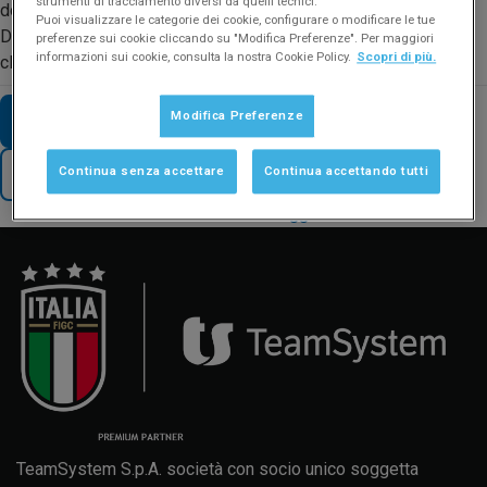
strumenti di tracciamento diversi da quelli tecnici.
documenti di competenza tramite il pulsante Stampa >
Puoi visualizzare le categorie dei cookie, configurare o modificare le tue
Documento > E-mail > Opzioni > Modelli messaggi > Nuovo >
preferenze sui cookie cliccando su "Modifica Preferenze". Per maggiori
informazioni sui cookie, consulta la nostra Cookie Policy.
Scopri di più.
cliccare sul pulsante 'Allegati' e richiamare il Pdf.
Modifica Preferenze
VAI AD ALTRE FAQ SUL TEMA
Continua senza accettare
Continua accettando tutti
TORNA AL SUPPORTO
Manuale d'uso
Formazione
Aggiornamenti
TeamSystem S.p.A. società con socio unico soggetta