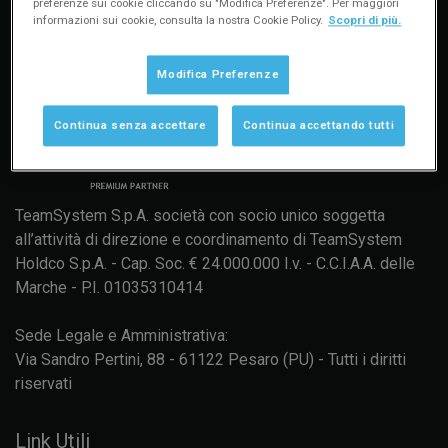
preferenze sui cookie cliccando su "Modifica Preferenze". Per maggiori
informazioni sui cookie, consulta la nostra Cookie Policy.
Scopri di più.
Modifica Preferenze
Continua senza accettare
Continua accettando tutti
TeamSystem S.p.A. società con socio unico soggetta
all’attività di direzione e coordinamento di TeamSystem
Holdco S.p.A. - Cap. Soc. € 24.000.000 I.v. - C.C.I.A.A. delle
Marche - P.I. 01035310414
Sede Legale e Amministrativa:
Via Sandro Pertini, 88 - 61122 Pesaro (PU) - Tutti i diritti
riservati
Link Utili