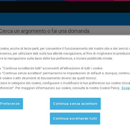
ookie, anche di terze parti, per consentire il funzionamento del nostro sito e dei servizi 
nsenso, per utilizzare dati sulla tua attività navigazione, al fine di migliorare le prestazion
re la navigazione sulla base delle tue preferenze, e inviare pubblicità mirata.
“Continua accettando tutti” acconsenti all’attivazione di tutti i cookie.
yfatt
Supporto
FAQ #554
 "Continua senza accettare" permarranno le impostazioni di default e, dunque, continu
 cookie o altri strumenti di tracciamento diversi da quelli tecnici.
zzare le categorie dei cookie, configurare o modificare le tue preferenze sui cookie clic
eferenze". Per maggiori informazioni sui cookie, consulta la nostra Cookie Policy.
Scopr
e ad usare la vecchia licenza che vado 
 Preferenze
Continua senza accettare
Continua accettando tutti