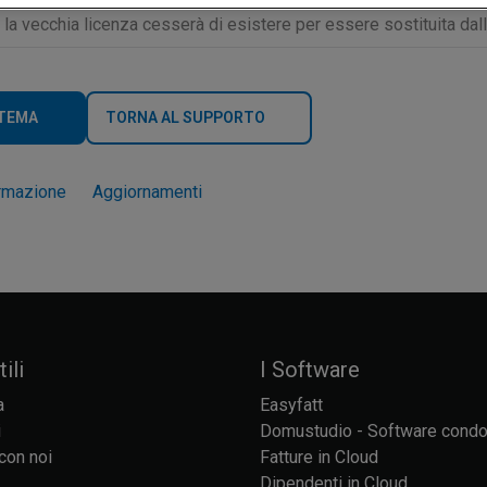
a vecchia licenza cesserà di esistere per essere sostituita dall
 TEMA
TORNA AL SUPPORTO
rmazione
Aggiornamenti
ili
I Software
a
Easyfatt
i
Domustudio - Software cond
con noi
Fatture in Cloud
Dipendenti in Cloud