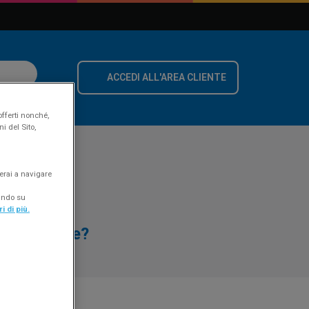
ACCEDI ALL'AREA CLIENTE
offerti nonché,
i del Sito,
erai a navigare
cando su
i di più.
ad adeguare?