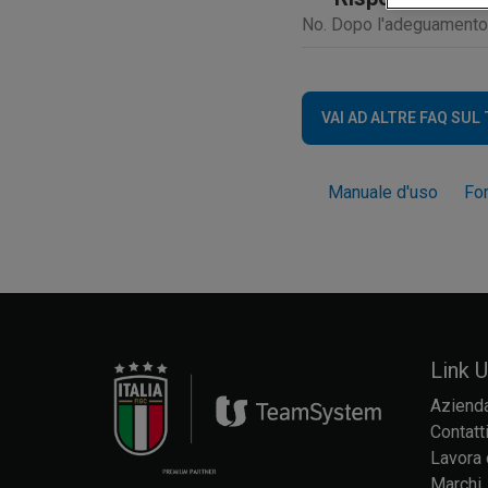
No. Dopo l'adeguamento l
VAI AD ALTRE FAQ SUL
Manuale d'uso
Fo
Link Ut
Aziend
Contatt
Lavora 
Marchi