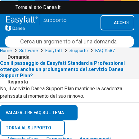
Torna al sito Danea.it
ACCEDI
Home
Software
Easyfatt
Supporto
FAQ #587
Domanda
Con il passaggio da Easyfatt Standard a Professional
ottengo anche un prolungamento del servizio Danea
Support Plan?
Risposta
No, il servizio Danea Support Plan mantiene la scadenza
prefissata al momento del suo rinnovo.
VAI AD ALTRE FAQ SUL TEMA
TORNA AL SUPPORTO