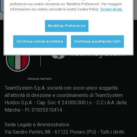
preferenze sui cookie cliccando su "Modifica Preferenze". Per maggiori
TORNA AL SUPPORTO
informazioni sui cookie, consulta la nostra Cookie Policy.
Scopri di più.
Manuale d'uso
Formazione
Aggiornamenti
Modifica Preferenze
Continua senza accettare
Continua accettando tutti
TeamSystem S.p.A. società con socio unico soggetta
all’attività di direzione e coordinamento di TeamSystem
Holdco S.p.A. - Cap. Soc. € 24.000.000 I.v. - C.C.I.A.A. delle
Marche - P.I. 01035310414
Sede Legale e Amministrativa:
Via Sandro Pertini, 88 - 61122 Pesaro (PU) - Tutti i diritti