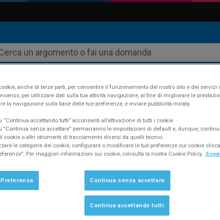
ookie, anche di terze parti, per consentire il funzionamento del nostro sito e dei servizi 
nsenso, per utilizzare dati sulla tua attività navigazione, al fine di migliorare le prestazion
re la navigazione sulla base delle tue preferenze, e inviare pubblicità mirata.
yfatt
Supporto
FAQ #596
“Continua accettando tutti” acconsenti all’attivazione di tutti i cookie.
 "Continua senza accettare" permarranno le impostazioni di default e, dunque, continu
 cookie o altri strumenti di tracciamento diversi da quelli tecnici.
zzare le categorie dei cookie, configurare o modificare le tue preferenze sui cookie clic
eferenze". Per maggiori informazioni sui cookie, consulta la nostra Cookie Policy.
Scopr
con Fatture in Cloud da più PC? I dati son
 Preferenze
Continua senza accettare
Continua accettando tutti