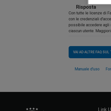
Risposta
Con tutte le licenze di 
con le credenziali d'acc
possibile accedere agli s
ciascun utente. Maggiori
VAI AD ALTRE FAQ SUL
Manuale d'uso
Fo
Link Ut