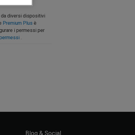
da diversi dispositivi
ne
Premium Plus
è
igurare i permessi per
e permessi
.
Blog & Social