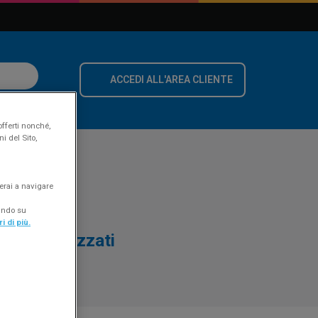
ACCEDI ALL'AREA CLIENTE
offerti nonché,
i del Sito,
erai a navigare
cando su
i di più.
o sincronizzati