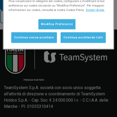
Puoi visualizzare le categorie dei cookie, configurare o modificare le tue
VAI AD ALTRE FAQ SUL TEMA
preferenze sui cookie cliccando su "Modifica Preferenze". Per maggiori
informazioni sui cookie, consulta la nostra Cookie Policy.
Scopri di più.
TORNA AL SUPPORTO
Modifica Preferenze
Manuale d'uso
Formazione
Aggiornamenti
Continua senza accettare
Continua accettando tutti
TeamSystem S.p.A. società con socio unico soggetta
all’attività di direzione e coordinamento di TeamSystem
Holdco S.p.A. - Cap. Soc. € 24.000.000 I.v. - C.C.I.A.A. delle
Marche - P.I. 01035310414