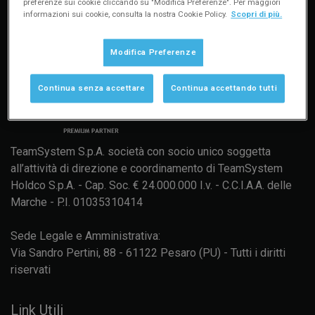
preferenze sui cookie cliccando su "Modifica Preferenze". Per maggiori
informazioni sui cookie, consulta la nostra Cookie Policy.
Scopri di più.
Modifica Preferenze
Continua senza accettare
Continua accettando tutti
TeamSystem S.p.A. società con socio unico soggetta
all’attività di direzione e coordinamento di TeamSystem
Holdco S.p.A. - Cap. Soc. € 24.000.000 I.v. - C.C.I.A.A. delle
Marche - P.I. 01035310414
Sede Legale e Amministrativa:
Via Sandro Pertini, 88 - 61122 Pesaro (PU) - Tutti i diritti
riservati
Link Utili