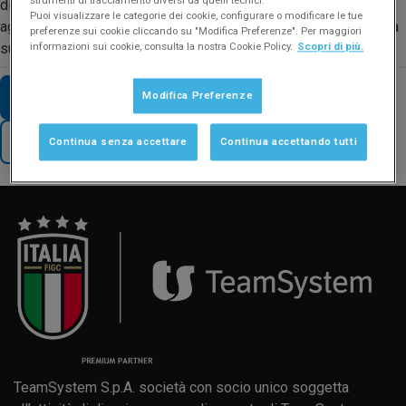
strumenti di tracciamento diversi da quelli tecnici.
di aver aggiornato Easyfatt all'ultima revisione disponibile,
Puoi visualizzare le categorie dei cookie, configurare o modificare le tue
agendo alla sezione Start e premendo nel pannello blu a destra
preferenze sui cookie cliccando su "Modifica Preferenze". Per maggiori
su Controlla/Installa aggiornamenti.
informazioni sui cookie, consulta la nostra Cookie Policy.
Scopri di più.
Modifica Preferenze
VAI AD ALTRE FAQ SUL TEMA
TORNA AL SUPPORTO
Continua senza accettare
Continua accettando tutti
Manuale d'uso
Formazione
Aggiornamenti
TeamSystem S.p.A. società con socio unico soggetta