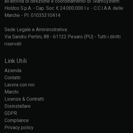
all’attività di direzione e coordinamento di TeamSystem
Holdco S.p.A. - Cap. Soc. € 24.000.000 I.v. - C.C.I.A.A. delle
Marche - P.I. 01035310414
Sede Legale e Amministrativa:
Via Sandro Pertini, 88 - 61122 Pesaro (PU) - Tutti i diritti
riservati
Link Utili
Azienda
Contatti
Lavora con noi
Marchi
Licenze & Contratti
Disinstallare
GDPR
Compliance
Privacy policy