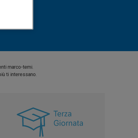
enti marco-temi.
iù ti interessano.