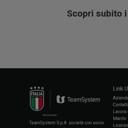
Scopri subito 
Link Ut
Aziend
Contatt
Lavora 
Marchi
TeamSystem S.p.A. società con socio
Licenze