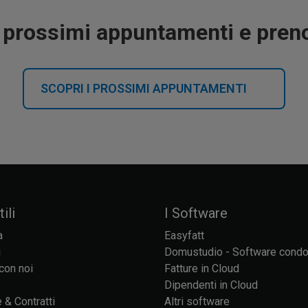
i prossimi appuntamenti e prenot
SCOPRI I PROSSIMI APPUNTAMENTI
ili
I Software
a
Easyfatt
i
Domustudio - Software cond
con noi
Fatture in Cloud
Dipendenti in Cloud
 & Contratti
Altri software