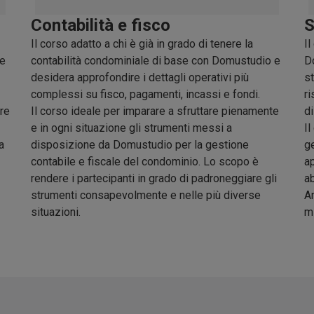
Contabilità e fisco
S
Il corso adatto a chi è già in grado di tenere la
Il
se
contabilità condominiale di base con Domustudio e
Do
desidera approfondire i dettagli operativi più
st
complessi su fisco, pagamenti, incassi e fondi.
ri
are
Il corso ideale per imparare a sfruttare pienamente
di
e in ogni situazione gli strumenti messi a
Il
a
disposizione da Domustudio per la gestione
ge
contabile e fiscale del condominio. Lo scopo è
ap
rendere i partecipanti in grado di padroneggiare gli
ab
strumenti consapevolmente e nelle più diverse
A
situazioni.
mi