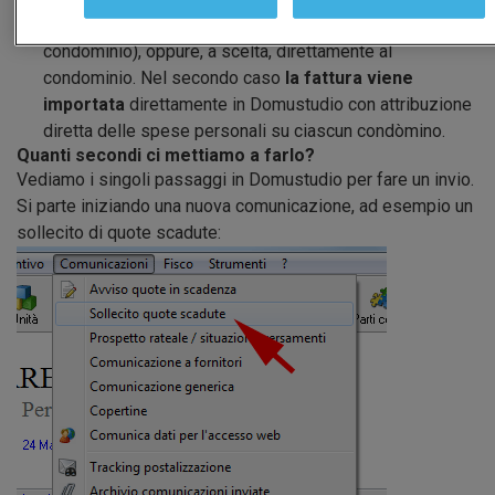
emetterà fattura all'Amministratore (che poi lo rifattura al
condominio), oppure, a scelta, direttamente al
condominio. Nel secondo caso
la fattura viene
importata
direttamente in Domustudio con attribuzione
diretta delle spese personali su ciascun condòmino.
Quanti secondi ci mettiamo a farlo?
Vediamo i singoli passaggi in Domustudio per fare un invio.
Si parte iniziando una nuova comunicazione, ad esempio un
sollecito di quote scadute: