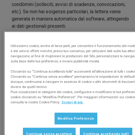
condòmini (solleciti, avvisi di scadenze, convocazioni,
etc.). Se non hai esigenze particolari, la lettera viene
generata in maniera automatica dal software, attingendo
ai dati gestionali presenti.
L'insieme di comunicazioni generate viene
trasmesso
tramite Internet
al
service
che hai scelto per
Utilizziamo cookie, anche di terze parti, per consentire il funzionamento del nostr
l'esecuzione del lavoro di postalizzazione.
e dei servizi offerti nonché, previo tuo consenso, per utilizzare dati sulla tua attivi
Il
service
avvia rapidamente la
lavorazione
e, a
navigazione, al fine di migliorare le prestazioni del Sito, personalizzare la navig
sulla base delle tue preferenze, e inviare pubblicità mirata.
seconda delle opzioni scelte, stampa le lettere in b/n o
a colori, il logo dello studio sulle buste, effettua
Cliccando su “Continua accettando tutti” acconsenti all’attivazione di tutti i cooki
l'imbustamento e quindi la spedizione con il vettore e
Cliccando su "Continua senza accettare" permarranno le impostazioni di default 
dunque, continuerai a navigare in assenza di cookie o altri strumenti di traccia
con la modalità scelta (Poste Italiane, TNT Post,
diversi da quelli tecnici.
raccomandata, raccomandata AR, prioritaria,
Puoi visualizzare le categorie dei cookie, configurare o modificare le tue prefere
cookie cliccando su "Modifica Preferenze". Per maggiori informazioni sui cookie
raccomandata 1, etc.).
consulta la nostra Cookie Policy.
Scopri di più.
In ogni momento potrai verificare ed ottenere
indicazioni precise sull'avanzamento del lavoro
e
Modifica Preferenze
sul tracking delle spedizioni.
Tutto questo ti costerà il valore dei francobolli oltre ad
una piccola commissione per il servizio. Il
service
Continua senza accettare
Continua accettando tutti