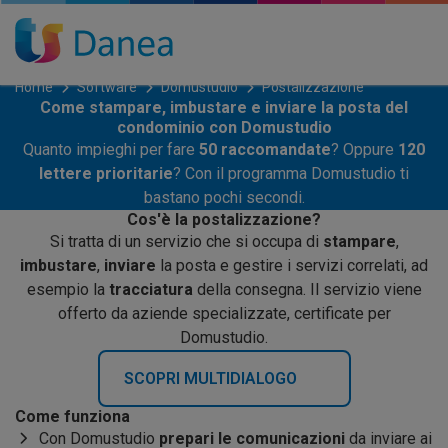
Home
Software
Domustudio
Postalizzazione
Come stampare, imbustare e inviare la posta del
condominio con Domustudio
Quanto impieghi per fare
50
raccomandate
? Oppure
120
lettere prioritarie
? Con il programma Domustudio ti
bastano pochi secondi.
Cos'è la postalizzazione?
Si tratta di un servizio che si occupa di
stampare
,
imbustare
,
inviare
la posta e gestire i servizi correlati, ad
esempio la
tracciatura
della consegna. Il servizio viene
offerto da aziende specializzate, certificate per
Domustudio.
SCOPRI MULTIDIALOGO
Come funziona
Con Domustudio
prepari le comunicazioni
da inviare ai