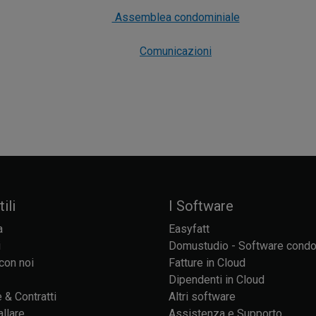
Assemblea condominiale
Comunicazioni
ili
I Software
a
Easyfatt
i
Domustudio - Software cond
con noi
Fatture in Cloud
Dipendenti in Cloud
 & Contratti
Altri software
allare
Assistenza e Supporto