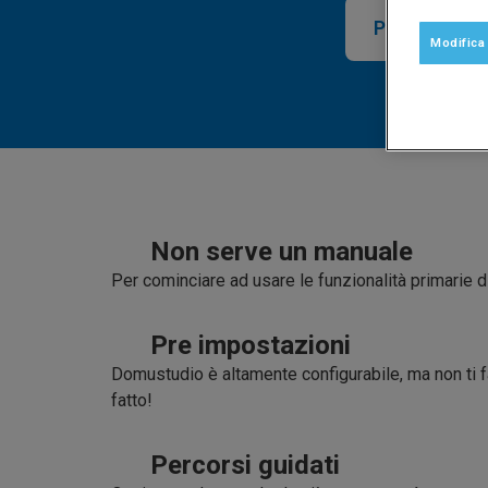
PROVA GRAT
Modifica
Non serve un manuale
Per cominciare ad usare le funzionalità primarie 
Pre impostazioni
Domustudio è altamente configurabile, ma non ti fa
fatto!
Percorsi guidati