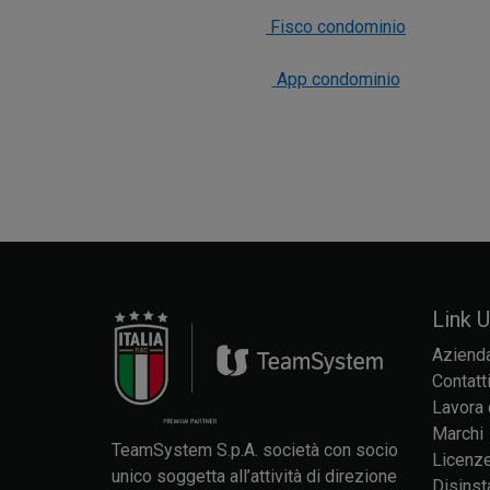
Fisco condominio
App condominio
Link Ut
Aziend
Contatt
Lavora 
Marchi
TeamSystem S.p.A. società con socio
Licenze
unico soggetta all’attività di direzione
Disinst