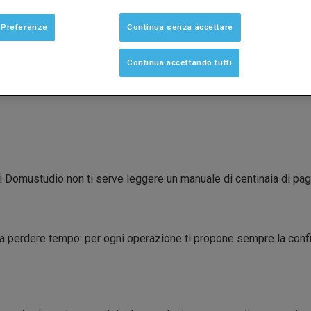
IS DOMUSTUDIO
CONFRONTA LE VERSIONI E 
 Preferenze
Continua senza accettare
Continua accettando tutti
di Domustudio non ti serve leggere un manuale di centinaia di pag
 perdere tempo: per ogni operazione ti propone sempre la configu