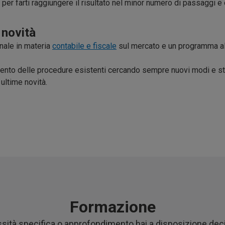
 per farti raggiungere il risultato nel minor numero di passaggi e 
 novità
nale in materia
contabile e fiscale
sul mercato e un programma al
amento delle procedure esistenti cercando sempre nuovi modi e str
ultime novità.
Formazione
sità specifica o approfondimento hai a disposizione decine