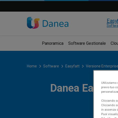
Easyf
Softwa
Panoramica
Software Gestionale
Clo
Home
Software
Easyfatt
Versione Enterpris
Utilizziamo c
Danea Easyfat
previo tuo co
personalizza
Cliccando su 
Cliccando su
in assenza di
Puoi visuali