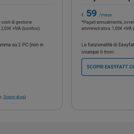
59
€
/mese
+ costi di gestione
*Pagati annualmente, ovve
2,50€ +IVA (bonifico)
amministrativa: 1,00€ +IVA 
ramma su 2 PC (non in
Le funzionalità di Easyfat
ovunque ti trovi.
SCOPRI EASYFATT C
o.
Scopri di più