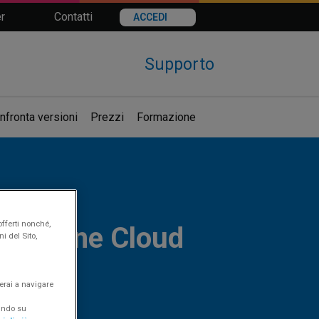
r
Contatti
ACCEDI
Supporto
nfronta versioni
Prezzi
Formazione
offerti nonché,
rise One Cloud
i del Sito,
erai a navigare
cando su