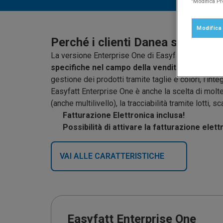
"Modifica Pr
Modifica
Perché i clienti Danea scelgono
La versione Enterprise One di Easyfatt è la solu
specifiche nel campo della vendita
come: l’inte
gestione dei prodotti tramite taglie e colori, l’i
Easyfatt Enterprise One è anche la scelta di molt
(anche multilivello), la tracciabilità tramite lotti,
Fatturazione Elettronica inclusa!
Possibilità di attivare la fatturazione elett
VAI ALLE CARATTERISTICHE
Easyfatt Enterprise One