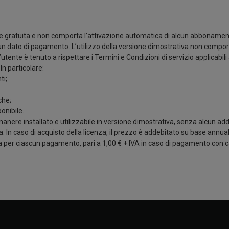
te gratuita e non comporta l’attivazione automatica di alcun abbonam
cun dato di pagamento. L’utilizzo della versione dimostrativa non compo
l’utente è tenuto a rispettare i Termini e Condizioni di servizio applicab
In particolare:
ti;
che;
onibile.
rimanere installato e utilizzabile in versione dimostrativa, senza alcun ad
a. In caso di acquisto della licenza, il prezzo è addebitato su base annua
ta per ciascun pagamento, pari a 1,00 € + IVA in caso di pagamento con c