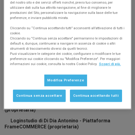
Amazon business, ePrice, Zalando, Spartoo,
del nostro sito e dei servizi offerti nonché, previo tuo consenso, per
utilizzare dati sulla tua attività navigazione, al fine di migliorare le
Aliexpress, Cdiscount, LeroyMerlin, ManoMano, Wish,
prestazioni del Sito, personalizzare la navigazione sulla base delle tue
Kijiji, Passalibro, Gardenora, DropShipping
preferenze, e inviare pubblicità mirata.
Creatif - Piattaforme: Prestashop, Virtuemart,
Cliccando su “Continua accettando tutti” acconsenti all’attivazione di tutti i
OsCommerce
cookie.
Cliccando su "Continua senza accettare" permarranno le impostazioni di
Waol Agency Srls - Piattaforme: eVox (proprietaria)
default e, dunque, continuerai a navigare in assenza di cookie o altri
strumenti di tracciamento diversi da quelli tecnici.
Sellrapido - Piattaforme: Amazon, eBay, Eprice,
Puoi visualizzare le categorie dei cookie, configurare o modificare le tue
Aliexpress, ManoMano, Fnac, IBS, Rakuten CDiscount,
preferenze sui cookie cliccando su "Modifica Preferenze". Per maggiori
informazioni sui cookie, consulta la nostra Cookie Policy.
Scopri di più.
OnBuy. Piattaforme ecommerce integrate: Shopify,
Magento, Prestashop, Newcart, ShopRapido.
Modifica Preferenze
Planete-I Sarl - Piattaforma: Prestashop
DBN Communication srl - Piattaforma: MarketRock
Continua senza accettare
Continua accettando tutti
Interferenza Srl - Piattaforma: NewCart
(proprietaria)
Loginstudio di Di Dia Antonino - Piattaforma
FrameCOMMERCE (proprietaria)