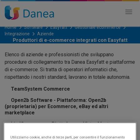
Tog
nav
Home
Software
Easyfatt
Gestionale ecommerce
Integrazione
Aziende
Produttori di e-commerce integrati con Easyfatt
Elenco di aziende e professionisti che sviluppano
procedure di collegamento tra Danea Easyfatt e piattaforme
di e-commerce. Si tratta di operatori informatici che,
rispettando i nostri standard, lavorano in totale autonomia.
TeamSystem Commerce
Open2b Software - Piattaforma: Open2b
(proprietaria) per Ecommerce, eBay ed altri
marketplace
bindCommerce - Piattaforme: VirtueMart,
PrestaShop, WooCommerce, Magento, Shopify,
OpenCart, Facebook e Instagram, eBay, Amazon,
Utilizziamo cookie, anche di terze parti, per consentire il funzionamento