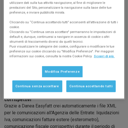
ENASARCO degli agenti di commercio.
utilizzare dati sulla tua attività navigazione, al fine di migliorare le
Gestioni particolari dell'IVA
prestazioni del Sito, personalizzare la navigazione sulla base delle tue
preferenze, e inviare pubblicità mirata.
Easyfatt supporta e semplifica al massimo le gestioni
particolari dell'IVA come: reverse charge, split payment,
Cliccando su “Continua accettando tutti” acconsenti all’attivazione di tutti i
cookie.
esigibilità differita o regime di IVA per cassa.
Cliccando su "Continua senza accettare" permarranno le impostazioni di
Registri Iva
default e, dunque, continuerai a navigare in assenza di cookie o altri
Gestione dei registri IVA obbligatori: registro vendite,
strumenti di tracciamento diversi da quelli tecnici.
Puoi visualizzare le categorie dei cookie, configurare o modificare le tue
registro acquisti e registro dei corrispettivi di vendita. Il
preferenze sui cookie cliccando su "Modifica Preferenze". Per maggiori
tutto completato dal prospetto di liquidazione IVA.
informazioni sui cookie, consulta la nostra Cookie Policy.
Scopri di più.
Fatturazione elettronica B2B, B2C e PA
Con Easyfatt gestisci l'intero processo di compilazione,
Modifica Preferenze
firma digitale, invio al SdI, ricezione delle fatture fornitore e
conservazione digitale delle fatture elettroniche in modo
Continua senza accettare
Continua accettando tutti
semplice e veloce.
Approfondisci >
Liquidazioni Iva, esterometro, comunicazione
corrispettivi
Grazie a Danea Easyfatt crei automaticamente i file XML
per le comunicazioni all'Agenzia delle Entrate: liquidazioni
Iva, comunicazioni fatture estere (esterometro),
comunicazione fiscale corrispettivi durante il periodo di