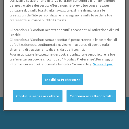
Utilizziamo cookie, anche di terze parti, per consentire il funzionamento
del nostro sito e dei servizi offerti nonché, previo tuo consenso, per
SOCIAL
utilizzare dati sulla tua attività navigazione, al fine di migliorare le
25/03/2014
prestazioni del Sito, personalizzare la navigazione sulla base delle tue
preferenze, e inviare pubblicità mirata.
Dritte efficaci per sfruttare al meglio le potenzialità di
Cliccando su “Continua accettando tutti” acconsenti all’attivazione di tutti
LinkedIn, il social network per tutti i professionisti,
i cookie.
Cliccando su "Continua senza accettare" permarranno le impostazioni di
che ormai rappresenta uno strumento irrinunciabile
default e, dunque, continuerai a navigare in assenza di cookie o altri
strumenti di tracciamento diversi da quelli tecnici.
per ogni professionista.
Puoi visualizzare le categorie dei cookie, configurare o modificare le tue
preferenze sui cookie cliccando su "Modifica Preferenze". Per maggiori
informazioni sui cookie, consulta la nostra Cookie Policy.
Scopri di più.
1
2
Modifica Preferenze
Continua senza accettare
Continua accettando tutti