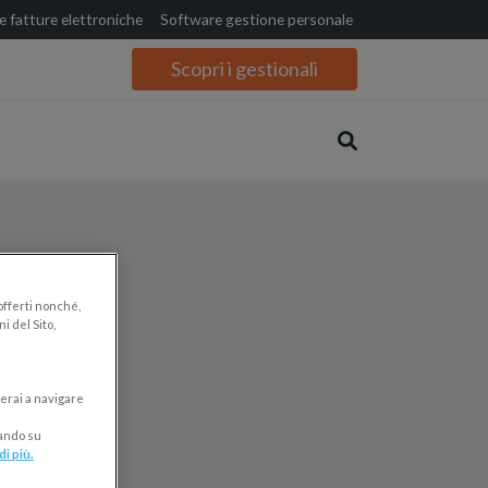
 fatture elettroniche
Software gestione personale
Scopri i gestionali
 offerti nonché,
i del Sito,
mi trattati:
erai a navigare
cando su
di più.