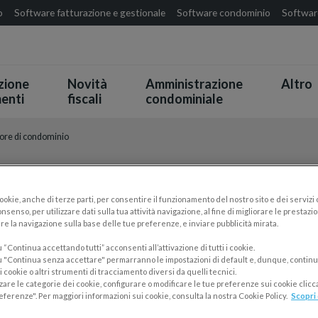
o
Software fatturazione e gestionale
Software condominio
Software
zione
Novità
Amministrazione
Altro
enti
fiscali
condominiale
ore di condominio
atore di condominio
cookie, anche di terze parti, per consentire il funzionamento del nostro sito e dei servizi
nsenso, per utilizzare dati sulla tua attività navigazione, al fine di migliorare le prestazion
re la navigazione sulla base delle tue preferenze, e inviare pubblicità mirata.
uolo e sui doveri
dell’amministratore di condominio. Tra i te
“Continua accettando tutti” acconsenti all’attivazione di tutti i cookie.
 e subentro.
 "Continua senza accettare" permarranno le impostazioni di default e, dunque, continu
 cookie o altri strumenti di tracciamento diversi da quelli tecnici.
zzare le categorie dei cookie, configurare o modificare le tue preferenze sui cookie clic
er
diventare amministratore di condominio
.
eferenze". Per maggiori informazioni sui cookie, consulta la nostra Cookie Policy.
Scopri 