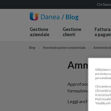
Chi Siam
/ Blog
Gestione
Gestione
Fattura
aziendale
clienti
e pagam
Blog
›
Amministrazione condominiale
›
Amministrat
Amministr
Utilizziamo 
previo tuo co
personalizza
Approfondimenti sul
r
Cliccando su 
formazione, compenso
Cliccando su
in assenza di
Puoi visuali
Leggi anche la guida p
"Modifica Pr