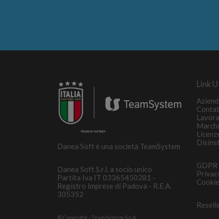
Link Ut
Aziend
Contat
Lavora
March
Licenz
Disins
Danea Soft è una società TeamSystem
GDPR
Danea Soft S.r.l. a socio unico
Privac
Partita Iva IT 03365450281 -
Cookie
Registro Imprese di Padova - R.E.A.
305352
Resell
© Copyright - TeamSystem S.p.A.