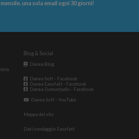
ensile, una sola email ogni 30 giorni!
Blog & Social
Danea Blog
minio
Danea Soft - Facebook
Danea Easyfatt - Facebook
Danea Domustudio - Facebook
Danea Soft - YouTube
Mappa del sito
Dati sondaggio Easyfatt