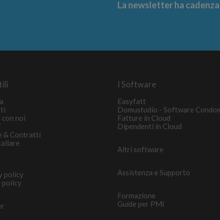
La newsletter ha cadenza m
ili
I Software
a
Easyfatt
ti
Domustudio - Software Condo
 con noi
Fatture in Cloud
i
Dipendenti in Cloud
e & Contratti
tallare
Altri software
Assistenza e Supporto
y policy
 policy
Formazione
Guide per PMI
er