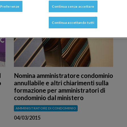
 Preferenze
Continua senza accettare
Continua accettando tutti
l
Nomina amministratore condominio
o
annullabile e altri chiarimenti sulla
formazione per amministratori di
condominio dal ministero
AMMINISTRATORE DI CONDOMINIO
04/03/2015