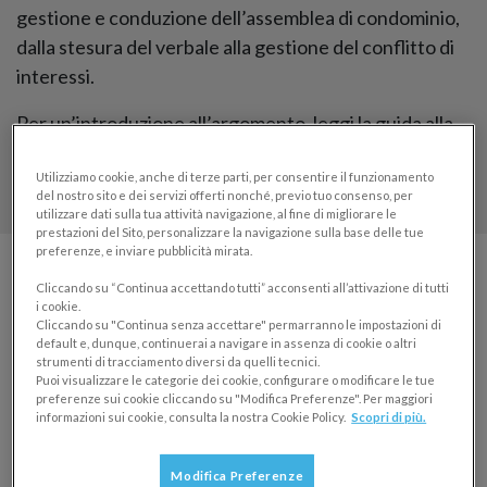
gestione e conduzione dell’assemblea di condominio,
dalla stesura del verbale alla gestione del conflitto di
interessi.
Per un’introduzione all’argomento, leggi la guida alla
convocazione e gestione dell’assemblea
Utilizziamo cookie, anche di terze parti, per consentire il funzionamento
condominiale
.
del nostro sito e dei servizi offerti nonché, previo tuo consenso, per
utilizzare dati sulla tua attività navigazione, al fine di migliorare le
prestazioni del Sito, personalizzare la navigazione sulla base delle tue
preferenze, e inviare pubblicità mirata.
Cliccando su “Continua accettando tutti” acconsenti all’attivazione di tutti
i cookie.
Cliccando su "Continua senza accettare" permarranno le impostazioni di
default e, dunque, continuerai a navigare in assenza di cookie o altri
strumenti di tracciamento diversi da quelli tecnici.
Puoi visualizzare le categorie dei cookie, configurare o modificare le tue
preferenze sui cookie cliccando su "Modifica Preferenze". Per maggiori
informazioni sui cookie, consulta la nostra Cookie Policy.
Scopri di più.
Modifica Preferenze