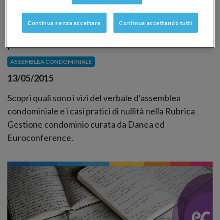
Continua senza accettare
Continua accettando tutti
Verbale assemblea condominiale, casi
pratici di vizi e nullità
ASSEMBLEA CONDOMINIALE
13/05/2015
Scopri quali sono i vizi del verbale d’assemblea
condominiale e i casi pratici di nullità nella Rubrica
Gestione condominio curata da Danea ed
Euroconference.