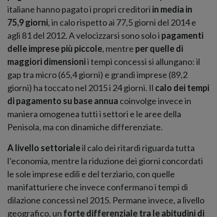
italiane hanno pagato i propri creditori
in media in
75,9 giorni
, in calo rispetto ai 77,5 giorni del 2014 e
agli 81 del 2012. A velocizzarsi sono solo i
pagamenti
delle imprese più piccole
, mentre
per quelle di
maggiori dimensioni
i tempi concessi si allungano: il
gap tra micro (65,4 giorni) e grandi imprese (89,2
giorni) ha toccato nel 2015 i 24 giorni. Il
calo dei tempi
di pagamento su base annua
coinvolge invece in
maniera omogenea tutti i settori e le aree della
Penisola, ma con dinamiche differenziate.
A livello settoriale
il calo dei ritardi riguarda tutta
l’economia, mentre la riduzione dei giorni concordati
le sole imprese edili e del terziario, con quelle
manifatturiere che invece confermano i tempi di
dilazione concessi nel 2015. Permane invece, a livello
geografico, un
forte differenziale tra le abitudini di