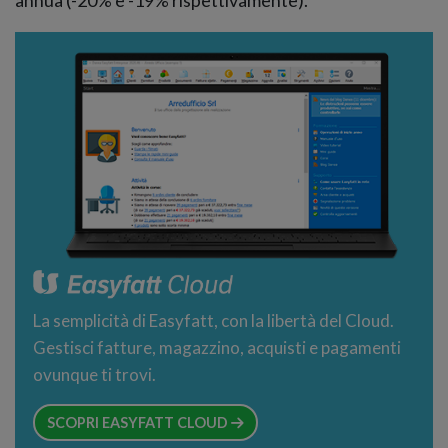
La semplicità di Easyfatt, con la libertà del Cloud.
Gestisci fatture, magazzino, acquisti e pagamenti
ovunque ti trovi.
SCOPRI EASYFATT CLOUD