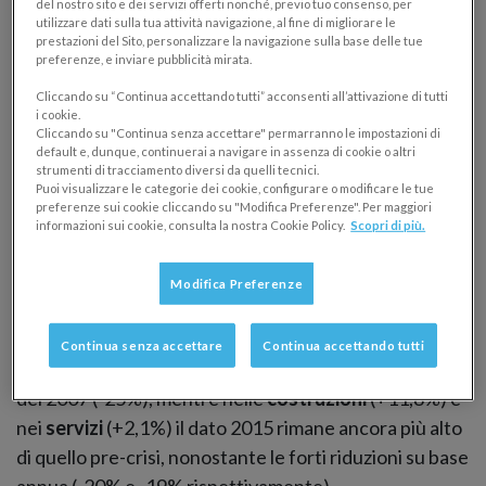
del nostro sito e dei servizi offerti nonché, previo tuo consenso, per
quarto trimestre 2015.
utilizzare dati sulla tua attività navigazione, al fine di migliorare le
prestazioni del Sito, personalizzare la navigazione sulla base delle tue
preferenze, e inviare pubblicità mirata.
Imprese protestate
Cliccando su “Continua accettando tutti” acconsenti all’attivazione di tutti
i cookie.
Nel 2015 sono 28 mila le imprese non individuali
Cliccando su "Continua senza accettare" permarranno le impostazioni di
default e, dunque, continuerai a navigare in assenza di cookie o altri
protestate
, in forte
calo rispetto al 2014 (-19%)
e
strumenti di tracciamento diversi da quelli tecnici.
mille in meno del 2007, ultimo anno prima della crisi. La
Puoi visualizzare le categorie dei cookie, configurare o modificare le tue
preferenze sui cookie cliccando su "Modifica Preferenze". Per maggiori
riduzione dei protesti su base annua ha riguardato
informazioni sui cookie, consulta la nostra Cookie Policy.
Scopri di più.
tutti i settori e tutte le regioni della Penisola, ma
continuano a permanere forti differenze rispetto ai
Modifica Preferenze
livelli pre-crisi. La riduzione a livello settoriale è
guidata dalle
imprese della manifattura
, che
Continua senza accettare
Continua accettando tutti
registrano il maggiore differenziale rispetto al dato
del 2007 (-25%), mentre nelle
costruzioni
(+11,8%) e
nei
servizi
(+2,1%) il dato 2015 rimane ancora più alto
di quello pre-crisi, nonostante le forti riduzioni su base
annua (-20% e -19% rispettivamente).