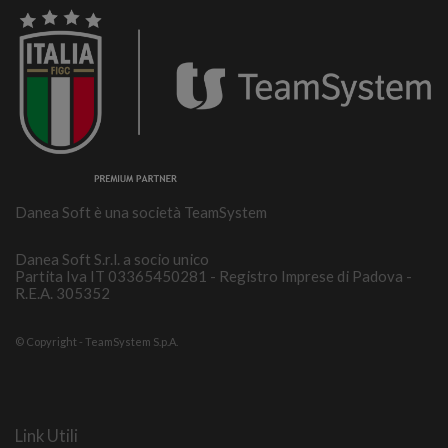
Danea Soft è una società TeamSystem
Danea Soft S.r.l. a socio unico
Partita Iva IT 03365450281 - Registro Imprese di Padova -
R.E.A. 305352
© Copyright - TeamSystem S.p.A.
Link Utili