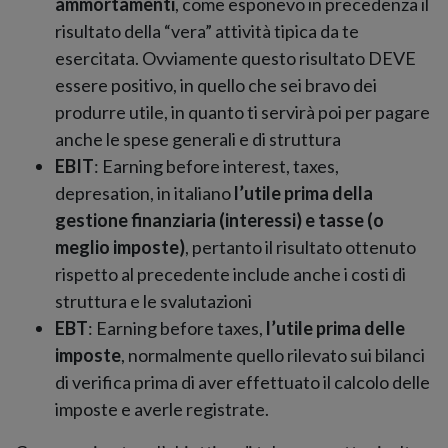
ammortamenti
, come esponevo in precedenza il
risultato della “vera” attività tipica da te
esercitata. Ovviamente questo risultato DEVE
essere positivo, in quello che sei bravo dei
produrre utile, in quanto ti servirà poi per pagare
anche le spese generali e di struttura
EBIT
: Earning before interest, taxes,
depresation, in italiano
l’utile prima della
gestione finanziaria (interessi) e tasse (o
meglio imposte)
, pertanto il risultato ottenuto
rispetto al precedente include anche i costi di
struttura e le svalutazioni
EBT
: Earning before taxes,
l’utile prima delle
imposte
, normalmente quello rilevato sui bilanci
di verifica prima di aver effettuato il calcolo delle
imposte e averle registrate.