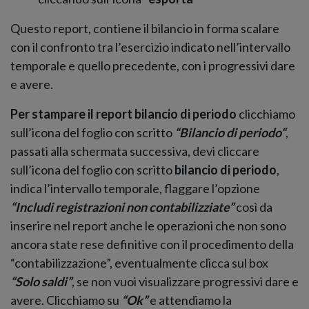
Questo report, contiene il bilancio in forma scalare
con il confronto tra l’esercizio indicato nell’intervallo
temporale e quello precedente, con i progressivi dare
e avere.
Per stampare il report bilancio di periodo
clicchiamo
sull’icona del foglio con scritto
“Bilancio
di periodo
“
,
passati alla schermata successiva, devi cliccare
sull’icona del foglio con scritto
bilancio di periodo
,
indica l’intervallo temporale, flaggare l’opzione
“Includi registrazioni non contabilizziate”
così da
inserire nel report anche le operazioni che non sono
ancora state rese definitive con il procedimento della
“contabilizzazione”, eventualmente clicca sul box
“Solo saldi”
, se non vuoi visualizzare progressivi dare e
avere. Clicchiamo su
“Ok”
e attendiamo la