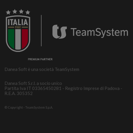
Danea Soft è una società TeamSystem
Danea Soft S.r.l. a socio unico
Partita Iva IT 03365450281 - Registro Imprese di Padova -
R.E.A. 305352
© Copyright - TeamSystem S.p.A.