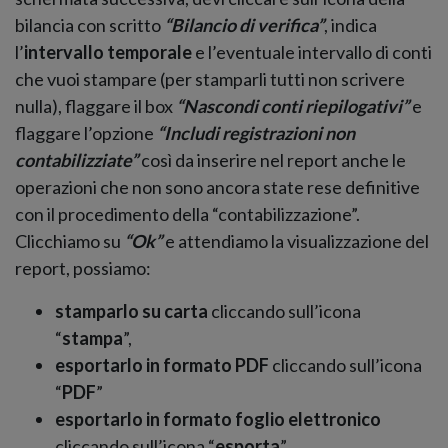
bilancia con scritto
“Bilancio di verifica”
, indica
l’
intervallo temporale
e l’eventuale intervallo di conti
che vuoi stampare (per stamparli tutti non scrivere
nulla), flaggare il box
“Nascondi conti riepilogativi”
e
flaggare l’opzione
“Includi registrazioni non
contabilizziate”
così da inserire nel report anche le
operazioni che non sono ancora state rese definitive
con il procedimento della “contabilizzazione”.
Clicchiamo su
“Ok”
e attendiamo la visualizzazione del
report, possiamo:
stamparlo su carta
cliccando sull’icona
“
stampa
”,
esportarlo in formato PDF
cliccando sull’icona
“
PDF
”
esportarlo in formato foglio elettronico
cliccando sull’icona “
esporta
”