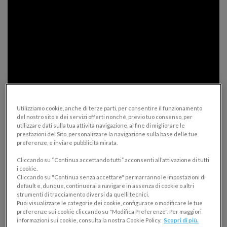
Utilizziamo cookie, anche di terze parti, per consentire il funzionamento
del nostro sito e dei servizi offerti nonché, previo tuo consenso, per
utilizzare dati sulla tua attività navigazione, al fine di migliorare le
prestazioni del Sito, personalizzare la navigazione sulla base delle tue
preferenze, e inviare pubblicità mirata.
Cliccando su “Continua accettando tutti” acconsenti all’attivazione di tutti
i cookie.
La teoria: come utilizzare i
Cliccando su "Continua senza accettare" permarranno le impostazioni di
default e, dunque, continuerai a navigare in assenza di cookie o altri
report di analisi
strumenti di tracciamento diversi da quelli tecnici.
Puoi visualizzare le categorie dei cookie, configurare o modificare le tue
preferenze sui cookie cliccando su "Modifica Preferenze". Per maggiori
Buongiorno e ben trovati.
informazioni sui cookie, consulta la nostra Cookie Policy.
Scopri di più.