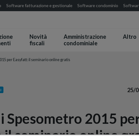
o
Software fatturazione e gestionale
Software condominio
Software
zione
Novità
Amministrazione
Altro
enti
fiscali
condominiale
15 per Easyfatt: il seminario online gratis
25/0
I
ni Spesometro 2015 pe
 il seminario online gr