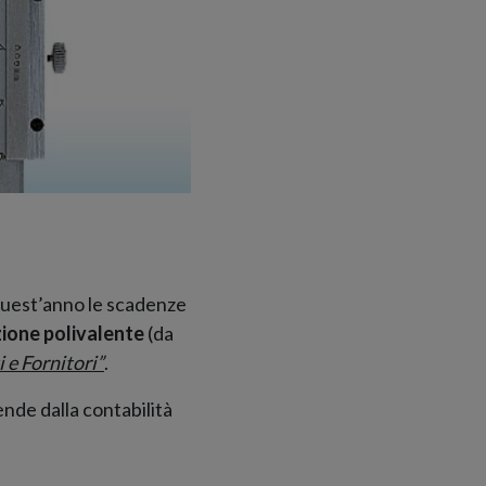
 quest’anno le scadenze
ione polivalente
(da
i e Fornitori”
.
nde dalla contabilità