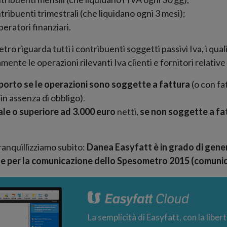
tribuenti trimestrali (che liquidano ogni 3 mesi);
peratori finanziari.
ro riguarda tutti i contribuenti soggetti passivi Iva, i qual
nte le operazioni rilevanti Iva clienti e fornitori relative
mporto se le operazioni sono soggette a fattura
(o con f
 assenza di obbligo).
le o superiore ad 3.000 euro
netti,
se non soggette a fa
ranquillizziamo subito:
Danea Easyfatt è in grado di gene
le per la comunicazione dello Spesometro 2015 (comunica
La semplicità di Easyfatt, con la liber