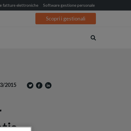
 fatture elettroniche
Software gestione personale
Scopri i gestionali
3/2015
r
atis