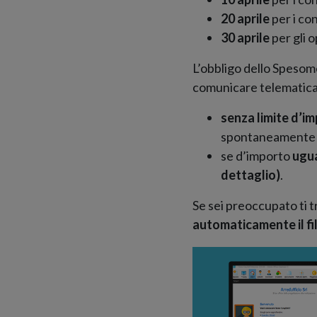
20 aprile
per i con
30 aprile
per gli o
L’obbligo dello Spesomet
comunicare telematicame
senza limite d’i
spontaneamente in
se d’importo
ugua
dettaglio)
.
Se sei preoccupato ti t
automaticamente il fi