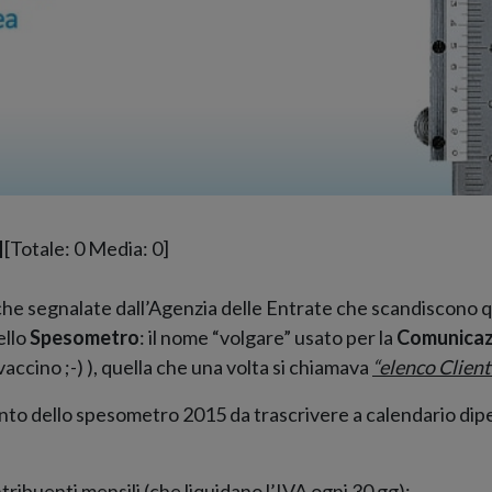
[Totale:
0
Media:
0
]
iche segnalate dall’Agenzia delle Entrate che scandiscono
ello
Spesometro
: il nome “volgare” usato per la
Comunicaz
accino ;-) ), quella che una volta si chiamava
“elenco Client
ento dello spesometro 2015 da trascrivere a calendario dipe
tribuenti mensili (che liquidano l’IVA ogni 30 gg);