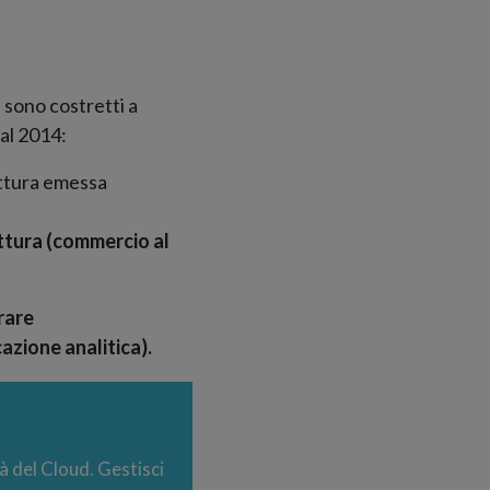
i sono costretti a
 al 2014:
attura emessa
ttura (commercio al
rare
zione analitica).
tà del Cloud. Gestisci