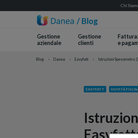
Chi Siam
/ Blog
Gestione
Gestione
Fattura
aziendale
clienti
e pagam
Blog
›
Danea
›
Easyfatt
›
Istruzioni Spesometro 20
EASYFATT
NOVITÀ FISCAL
Istruzio
Easyfatt: