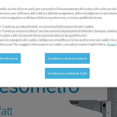
cookie, anche di terze parti, per consentire il funzionamento del nostro sito e dei servizi
 la generazione del file per la comunicazion
nsenso, per utilizzare dati sulla tua attività navigazione, al fine di migliorare le prestazion
re la navigazione sulla base delle tue preferenze, e inviare pubblicità mirata.
, un Seminario gratuito da seguire comod
“Continua accettando tutti” acconsenti all’attivazione di tutti i cookie.
 "Continua senza accettare" permarranno le impostazioni di default e, dunque, continu
 cookie o altri strumenti di tracciamento diversi da quelli tecnici.
zzare le categorie dei cookie, configurare o modificare le tue preferenze sui cookie clic
eferenze". Per maggiori informazioni sui cookie, consulta la nostra Cookie Policy.
Scopri 
 Preferenze
Continua senza accettare
Continua accettando tutti