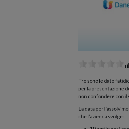
Tre sono le date fatid
per la presentazione d
non confondere con il v
La data per l’assolvim
che l’azienda svolge:
10 aprile
per i con