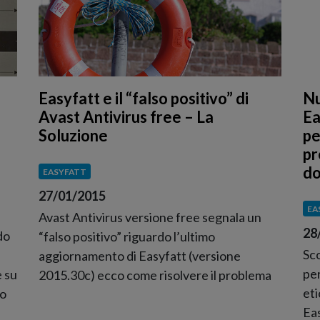
Easyfatt e il “falso positivo” di
Nu
Avast Antivirus free – La
Ea
Soluzione
pe
pr
do
EASYFATT
27/01/2015
EA
Avast Antivirus versione free segnala un
28
do
“falso positivo” riguardo l’ultimo
Sco
aggiornamento di Easyfatt (versione
per
e su
2015.30c) ecco come risolvere il problema
eti
so
Eas