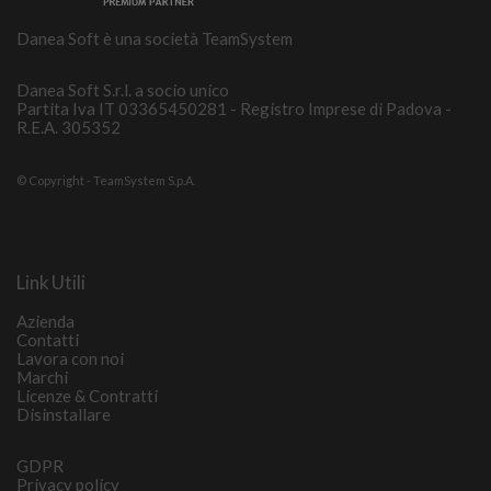
Danea Soft è una società TeamSystem
Danea Soft S.r.l. a socio unico
Partita Iva IT 03365450281 - Registro Imprese di Padova -
R.E.A. 305352
© Copyright - TeamSystem S.p.A.
Link Utili
Azienda
Contatti
Lavora con noi
Marchi
Licenze & Contratti
Disinstallare
GDPR
Privacy policy