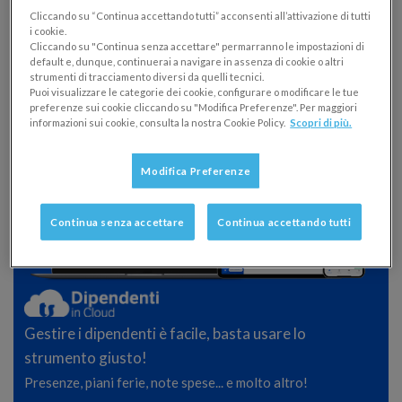
Mi racconti un po’ di lei
Cliccando su “Continua accettando tutti” acconsenti all’attivazione di tutti
i cookie.
Cliccando su "Continua senza accettare" permarranno le impostazioni di
Una richiesta apparentemente banale ed innocua.
default e, dunque, continuerai a navigare in assenza di cookie o altri
strumenti di tracciamento diversi da quelli tecnici.
Eppure è proprio
in cima alla nostra blacklist.
Puoi visualizzare le categorie dei cookie, configurare o modificare le tue
preferenze sui cookie cliccando su "Modifica Preferenze". Per maggiori
informazioni sui cookie, consulta la nostra Cookie Policy.
Scopri di più.
Modifica Preferenze
Continua senza accettare
Continua accettando tutti
Gestire i dipendenti è facile, basta usare lo
strumento giusto!
Presenze, piani ferie, note spese... e molto altro!