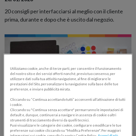
20 consigli per interfacciarsi al meglio con il cliente
prima, durante e dopo che è uscito dal negozio.
Utilizziamo cookie, anche di terze parti, per consentire il funzionamento
del nostro sito e dei servizi offerti nonché, previo tuo consenso, per
utilizzare dati sulla tua attività navigazione, al fine di migliorare le
prestazioni del Sito, personalizzare la navigazione sulla base delle tue
preferenze, e inviare pubblicità mirata.
Cliccando su “Continua accettando tutti” acconsenti all’attivazione di tutti
i cookie.
Cliccando su "Continua senza accettare" permarranno le impostazioni di
Come fare un preventivo: 15 regole per
default e, dunque, continuerai a navigare in assenza di cookie o altri
non sbagliare
strumenti di tracciamento diversi da quelli tecnici.
Puoi visualizzare le categorie dei cookie, configurare o modificare le tue
preferenze sui cookie cliccando su "Modifica Preferenze". Per maggiori
GESTIONE CLIENTI
informazioni sui cookie, consulta la nostra Cookie Policy.
Scopri di più.