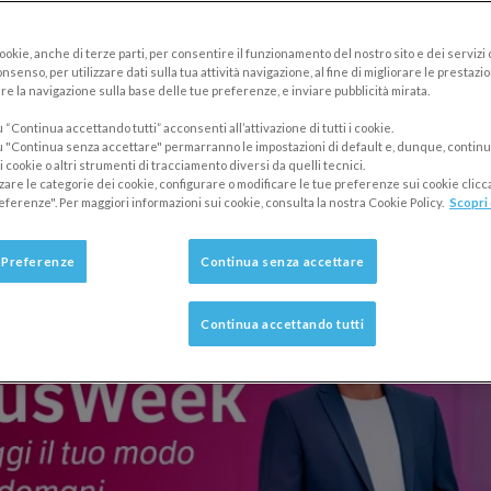
scrizioni alla terza edizione della DomusWe
cookie, anche di terze parti, per consentire il funzionamento del nostro sito e dei servizi
nsenso, per utilizzare dati sulla tua attività navigazione, al fine di migliorare le prestazion
tobre, quattro pomeriggi di formazione onli
re la navigazione sulla base delle tue preferenze, e inviare pubblicità mirata.
a Milano per ripensare la professione
“Continua accettando tutti” acconsenti all’attivazione di tutti i cookie.
 "Continua senza accettare" permarranno le impostazioni di default e, dunque, continu
 cookie o altri strumenti di tracciamento diversi da quelli tecnici.
zzare le categorie dei cookie, configurare o modificare le tue preferenze sui cookie clic
eferenze". Per maggiori informazioni sui cookie, consulta la nostra Cookie Policy.
Scopri 
 Preferenze
Continua senza accettare
Continua accettando tutti