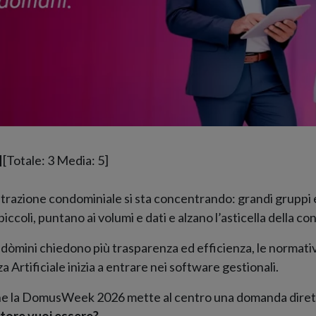
[Totale:
3
Media:
5
]
strazione condominiale si sta concentrando: grandi gruppi
iccoli, puntano ai volumi e dati e alzano l’asticella della c
ndòmini chiedono più trasparenza ed efficienza, le normati
a Artificiale inizia a entrare nei software gestionali.
che la DomusWeek 2026 mette al centro una domanda diret
atore vuoi essere?