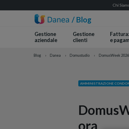
Chi Siam
/ Blog
Gestione
Gestione
Fattura
aziendale
clienti
e pagam
Blog
›
Danea
›
Domustudio
›
DomusWeek 2026: l’
AMMINISTRAZIONE CONDOM
DomusWee
ora