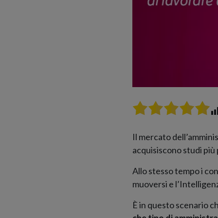
Il mercato dell’ammini
acquisiscono studi più p
Allo stesso tempo i co
muoversi e l’Intelligenz
È in questo scenario 
che tipo di amministr