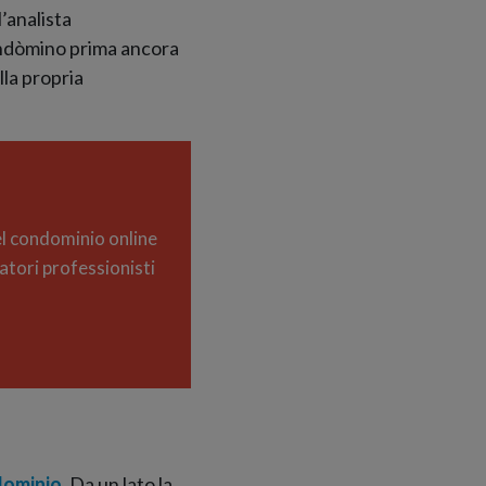
’analista
ondòmino prima ancora
lla propria
el condominio online
atori professionisti
dominio
. Da un lato la