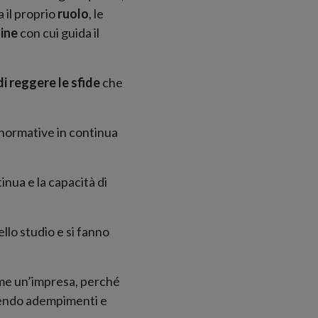
 il proprio
ruolo
, le
dine
con cui guida il
di reggere le sfide
che
 normative in continua
nua e la capacità di
llo studio e si fanno
come un’impresa, perché
rrendo adempimenti e