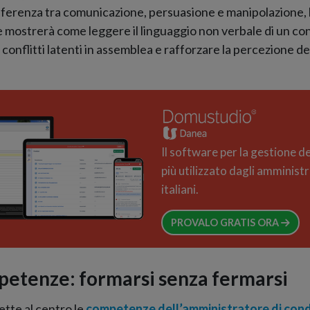
fferenza tra comunicazione, persuasione e manipolazione, l
mostrerà come leggere il linguaggio non verbale di un c
 i conflitti latenti in assemblea e rafforzare la percezione de
Il software per la gestione d
più utilizzato dagli amministr
italiani.
PROVALO GRATIS ORA
etenze: formarsi senza fermarsi
tte al centro le
competenze dell’amministratore di con