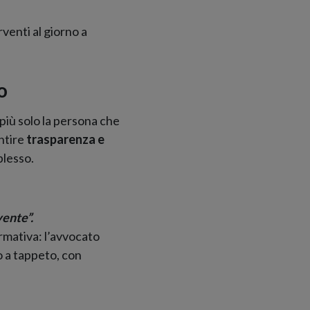
venti al giorno a
o
più solo la persona che
ntire
trasparenza e
lesso.
vente”.
rmativa: l’avvocato
o a tappeto, con