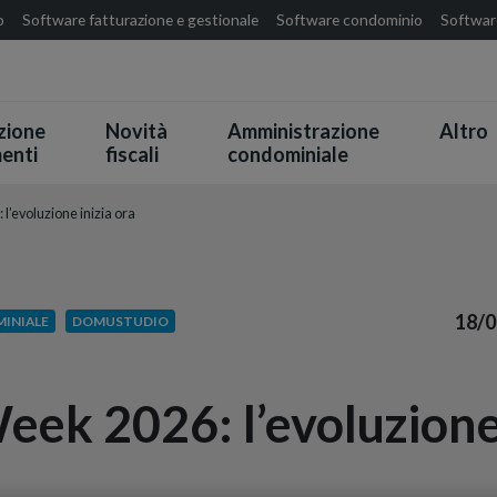
o
Software fatturazione e gestionale
Software condominio
Software
zione
Novità
Amministrazione
Altro
enti
fiscali
condominiale
evoluzione inizia ora
18/0
INIALE
DOMUSTUDIO
k 2026: l’evoluzione 