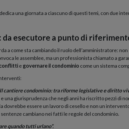
dedica una giornata a ciascuno di questi temi, con due inter
: da esecutore a punto di riferiment
da a come sta cambiando il ruolo dell’amministratore: non 
 convoca le assemblee, ma un professionista chiamato a gara
conflitti
e
governare il condominio
come un sistema comp
nterventi:
Il cantiere condominio: tra riforme legislative e diritto vi
 una giurisprudenza che negli anni ha riscritto pezzi di no
a dovrebbe essere un lavoro di cesello e non un intervent
 sentenze cambiano nei fatti le regole del condominio.
are quando tutti urlano”.