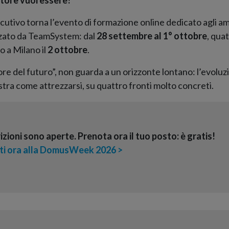
cutivo torna l’evento di formazione online dedicato agli a
zzato da TeamSystem: dal
28 settembre al 1° ottobre
, qua
o a Milano il
2 ottobre
.
re del futuro”, non guarda a un orizzonte lontano: l’evoluzio
 come attrezzarsi, su quattro fronti molto concreti.
rizioni sono aperte. Prenota ora il tuo posto: è gratis!
iti ora alla DomusWeek 2026 >