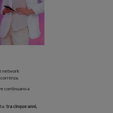
 e network
oncorrenza.
ve continuano a
ta:
tra cinque anni,