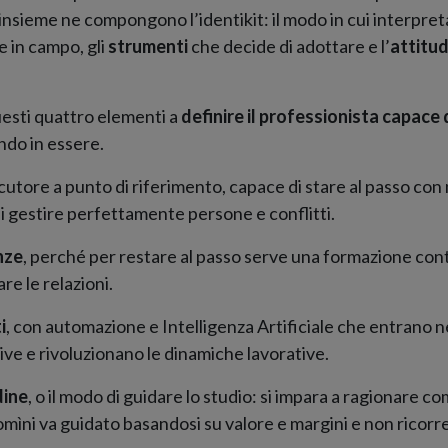
insieme ne compongono l’identikit: il modo in cui interpreta
 in campo, gli
strumenti
che decide di adottare e l’
attitu
uesti quattro elementi a
definire il professionista capace 
ndo in essere.
cutore a punto di riferimento, capace di stare al passo con
i gestire perfettamente persone e conflitti.
nze
, perché per restare al passo serve una formazione conti
re le relazioni.
i
, con automazione e Intelligenza Artificiale che entrano ne
itive e rivoluzionano le dinamiche lavorative.
dine
, o il modo di guidare lo studio: si impara a ragionare 
omìni va guidato basandosi su valore e margini e non rico