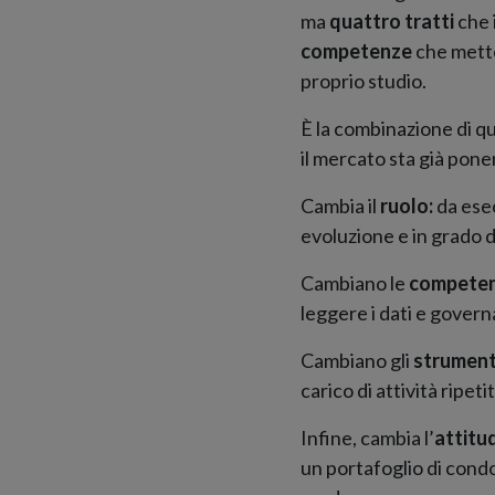
ma
quattro tratti
che 
competenze
che mette
proprio studio.
È la combinazione di q
il mercato sta già pone
Cambia il
ruolo:
da ese
evoluzione e in grado d
Cambiano le
compete
leggere i dati e governa
Cambiano gli
strument
carico di attività ripet
Infine, cambia l’
attitu
un portafoglio di cond