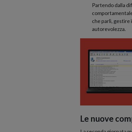
Partendo dalla di
comportamentale 
che parli, gestire
autorevolezza.
Le nuove comp
La seconda giornata me