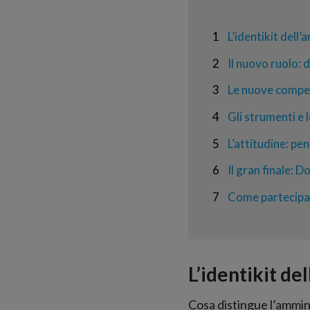
1
L’identikit dell
2
Il nuovo ruolo: 
3
Le nuove compet
4
Gli strumenti e 
5
L’attitudine: pe
6
Il gran finale:
7
Come partecipa
L’identikit de
Cosa distingue l’ammini