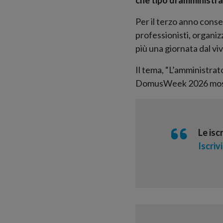
Per il terzo anno conse
professionisti, organi
più una giornata dal viv
Il tema, “L’amministrato
DomusWeek 2026 mostra
Le isc
Iscriv