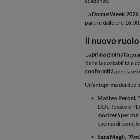
scadenze.
La
DomusWeek 2026
partire dalle ore 16:00.
Il nuovo ruolo
La
prima giornata
guar
tiene la contabilità e
conformità
, mediare i
Un’anteprima dei due i
Matteo Peroni,
“
DDL Tosato e PD e
mostrerà perché l
esempi di come le
Sara Magli,
“Parl