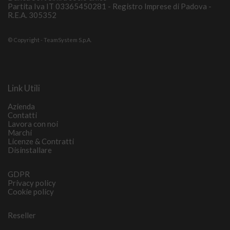
Partita Iva IT 03365450281 - Registro Imprese di Padova -
R.E.A. 305352
© Copyright - TeamSystem S.p.A.
Link Utili
Azienda
Contatti
Lavora con noi
Marchi
Licenze & Contratti
Disinstallare
GDPR
Privacy policy
Cookie policy
Reseller