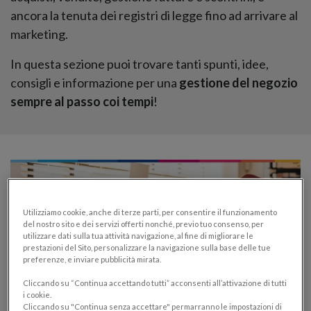
ancora la tenuta dei registri di legge fino ad arrivare al
marketing.
In questa sezione puoi trovare tanti spunti, idee,
consigli e informazione per una
gestione del negozio
sempre al passo coi tempi
!
Utilizziamo cookie, anche di terze parti, per consentire il funzionamento
del nostro sito e dei servizi offerti nonché, previo tuo consenso, per
utilizzare dati sulla tua attività navigazione, al fine di migliorare le
prestazioni del Sito, personalizzare la navigazione sulla base delle tue
preferenze, e inviare pubblicità mirata.
Cliccando su “Continua accettando tutti” acconsenti all’attivazione di tutti
i cookie.
Cliccando su "Continua senza accettare" permarranno le impostazioni di