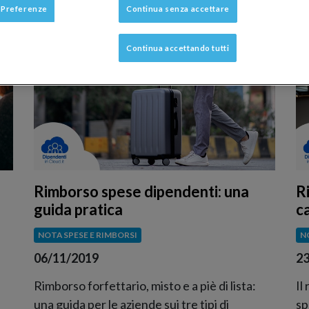
 Preferenze
Continua senza accettare
Continua accettando tutti
Rimborso spese dipendenti: una
R
guida pratica
ca
NOTA SPESE E RIMBORSI
N
06/11/2019
23
Rimborso forfettario, misto e a piè di lista:
Il
una guida per le aziende sui tre tipi di
sp