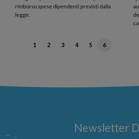
rimborso spese dipendenti previsti dalla
au
legge.
de
ca
1
2
3
4
5
6
Newsletter 