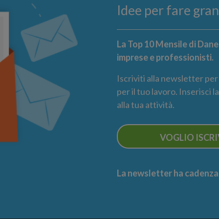
Idee per fare gra
La Top 10 Mensile di Danea
imprese e professionisti.
Iscriviti alla newsletter pe
per il tuo lavoro. Inserisci 
alla tua attività.
VOGLIO ISCR
La newsletter ha cadenza m