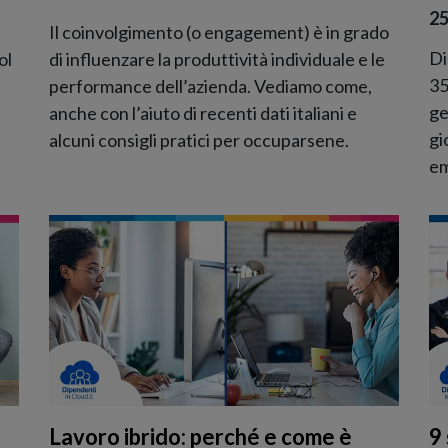
25
Il coinvolgimento (o engagement) è in grado
Di
ol
di influenzare la produttività individuale e le
35
performance dell’azienda. Vediamo come,
ge
anche con l’aiuto di recenti dati italiani e
gi
alcuni consigli pratici per occuparsene.
em
Lavoro ibrido: perché e come è
9 