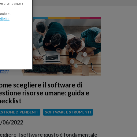
erai a navigare
cando su
di più.
ome scegliere il software di
estione risorse umane: guida e
hecklist
ESTIONE DIPENDENTI
SOFTWARE E STRUMENTI
/06/2022
egliere il software giusto è fondamentale