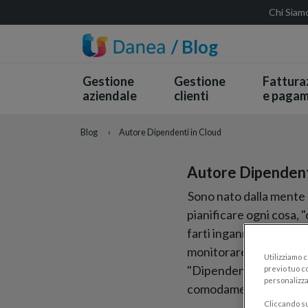
Chi Siam
/ Blog
Gestione
Gestione
Fattura
aziendale
clienti
e pagam
Blog
›
Autore Dipendenti in Cloud
Autore Dipendent
Sono nato dalla mente 
pianificare ogni cosa, 
farti ingannare dall'as
monitorare i dati dei t
Utilizziamo 
"Dipendenti in Cloud" p
previo tuo co
personalizza
comodamente in Cloud e 
Cliccando su 