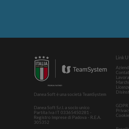
Link Ut
Aziend
Contat
Lavora
March
Licenz
Disins
Danea Soft è una società TeamSystem
GDPR
Danea Soft S.r.l. a socio unico
Privac
Partita Iva IT 03365450281 -
Cookie
Registro Imprese di Padova - R.E.A.
305352
Resell