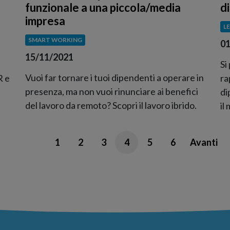
funzionale a una piccola/media
d
impresa
L
SMART WORKING
01
15/11/2021
Si
Vuoi far tornare i tuoi dipendenti a operare in
R e
ra
presenza, ma non vuoi rinunciare ai benefici
di
del lavoro da remoto? Scopri il lavoro ibrido.
il
1
2
3
4
5
6
Avanti