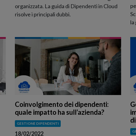
pe
organizzata. La guida di Dipendenti in Cloud
Sc
risolve i principali dubbi.
la
Coinvolgimento dei dipendenti:
G
quale impatto ha sull’azienda?
i
di
GESTIONE DIPENDENTI
G
18/02/2022