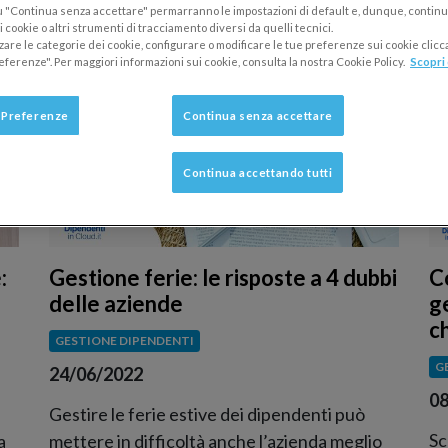
 "Continua senza accettare" permarranno le impostazioni di default e, dunque, continu
 cookie o altri strumenti di tracciamento diversi da quelli tecnici.
zzare le categorie dei cookie, configurare o modificare le tue preferenze sui cookie clic
eferenze". Per maggiori informazioni sui cookie, consulta la nostra Cookie Policy.
Scopri 
 Preferenze
Continua senza accettare
Continua accettando tutti
:
Gestione ferie: le risposte a 4 dubbi
C
delle aziende
g
c
GESTIONE DIPENDENTI
G
24/06/2022
08
Gestire le ferie estive dei dipendenti può
Sc
a
mettere in difficoltà anche l’azienda meglio