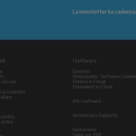
La newsletter ha cadenza m
ili
I Software
a
Easyfatt
ti
Domustudio - Software Condo
 con noi
Fatture in Cloud
i
Dipendenti in Cloud
e & Contratti
tallare
Altri software
Assistenza e Supporto
y policy
 policy
Formazione
Guide per PMI
er