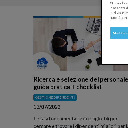
Cliccando su
in assenza di
Puoi visuali
"Modifica Pr
Modifica
Ricerca e selezione del personale
guida pratica + checklist
GESTIONE DIPENDENTI
13/07/2022
Le fasi fondamentali e consigli utili per
cercare e trovare i dipendenti migliori per l