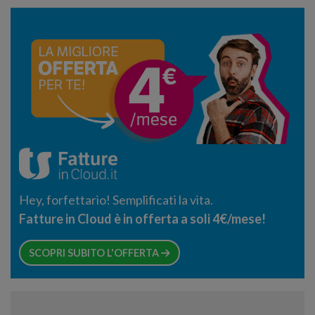
Hey, forfettario! Semplificati la vita.
Fatture in Cloud è in offerta a soli 4€/mese!
SCOPRI SUBITO L'OFFERTA