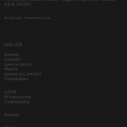
R.E.A. 305352
© Copyright - TeamSystem S.p.A.
Link Utili
Azienda
Contatti
Lavora con noi
Marchi
Licenze & Contratti
Disinstallare
GDPR
Privacy policy
Cookie policy
Reseller