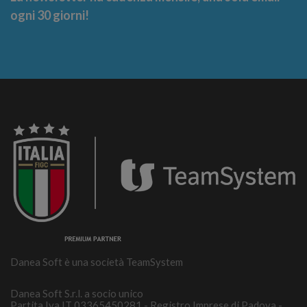
ogni 30 giorni!
Danea Soft è una società TeamSystem
Danea Soft S.r.l. a socio unico
Partita Iva IT 03365450281 - Registro Imprese di Padova -