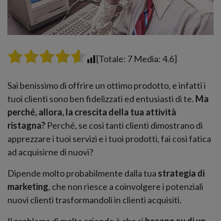
[Totale:
7
Media:
4.6
]
Sai benissimo di offrire un ottimo prodotto, e infatti i
tuoi clienti sono ben fidelizzati ed entusiasti di te.
Ma
perché, allora, la crescita della tua attività
ristagna?
Perché, se così tanti clienti dimostrano di
apprezzare i tuoi servizi e i tuoi prodotti, fai così fatica
ad acquisirne di nuovi?
Dipende molto probabilmente dalla tua
strategia di
marketing
, che non riesce a coinvolgere i potenziali
nuovi clienti trasformandoli in clienti acquisiti.
Il problema di molte aziende è che si
basano su di un