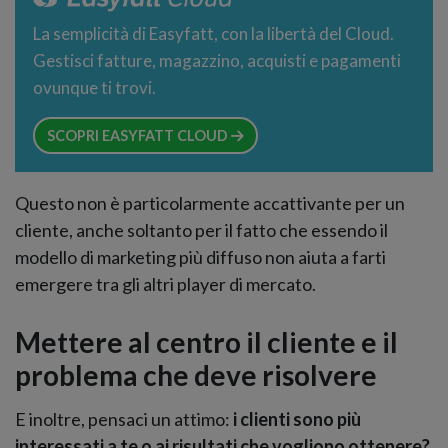
La semplicità di Easyfatt, con la libertà del Cloud.
Gestisci fatture, magazzino, acquisti e pagamenti
ovunque ti trovi.
SCOPRI EASYFATT CLOUD
Questo non è particolarmente accattivante per un
cliente, anche soltanto per il fatto che essendo il
modello di marketing più diffuso non aiuta a farti
emergere tra gli altri player di mercato.
Mettere al centro il cliente e il
problema che deve risolvere
E inoltre, pensaci un attimo:
i clienti sono più
interessati a te o ai risultati che vogliono ottenere?