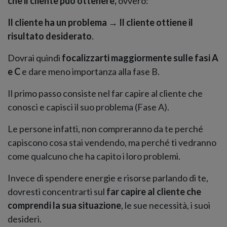
che il cliente può ottenere,
ovvero:
Il cliente ha un problema → Il cliente ottiene il
risultato desiderato
.
Dovrai quindi
focalizzarti maggiormente sulle fasi A
e C
e dare meno importanza alla fase B.
Il primo passo consiste nel far capire al cliente che
conosci e capisci il suo problema (Fase A).
Le persone infatti, non compreranno da te perché
capiscono cosa stai vendendo, ma perché ti vedranno
come qualcuno che ha capito i loro problemi.
Invece di spendere energie e risorse parlando di te,
dovresti concentrarti sul
far capire al cliente che
comprendi la sua situazione
, le sue necessità, i suoi
desideri.