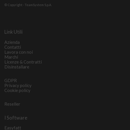
© Copyright - TeamSystem S.p.A.
Link Utili
Azienda
Contatti
Lavora con noi
Marchi
Licenze & Contratti
Disinstallare
GDPR
Privacy policy
Cookie policy
Reseller
I Software
Easyfatt