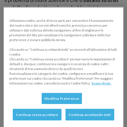
modello di marketing, che andrebbe rivisto e
aggiornato
. Per capire meglio il problema è
Utilizziamo cookie, anche di terze parti, per consentire il funzionamento
necessario un cambio di prospettiva e analizzare la
del nostro sito e dei servizi offerti nonché, previo tuo consenso, per
cosa dal punto di vista del cliente finale.
utilizzare dati sulla tua attività navigazione, al fine di migliorare le
prestazioni del Sito, personalizzare la navigazione sulla base delle tue
preferenze, e inviare pubblicità mirata.
La customer experience
Cliccando su “Continua accettando tutti” acconsenti all’attivazione di tutti
i cookie.
Ogni volta che un cliente acquista un prodotto o un
Cliccando su "Continua senza accettare" permarranno le impostazioni di
default e, dunque, continuerai a navigare in assenza di cookie o altri
servizio, la sua
customer experience
(il modo in cui i
strumenti di tracciamento diversi da quelli tecnici.
Puoi visualizzare le categorie dei cookie, configurare o modificare le tue
clienti percepiscono l’insieme della loro interazione
preferenze sui cookie cliccando su "Modifica Preferenze". Per maggiori
con l’azienda) passa attraverso tre fasi:
informazioni sui cookie, consulta la nostra Cookie Policy.
Scopri di più.
Fase A
: il cliente ha un problema
Modifica Preferenze
Fase B
: tu offri una soluzione
Fase C
: il cliente ottiene un risultato
Continua senza accettare
Continua accettando tutti
In questa dinamica, il marketing è tutto incentrato su