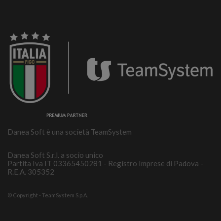
Danea Soft è una società TeamSystem
Danea Soft S.r.l. a socio unico
Partita Iva IT 03365450281 - Registro Imprese di Padova -
R.E.A. 305352
© Copyright - TeamSystem S.p.A.