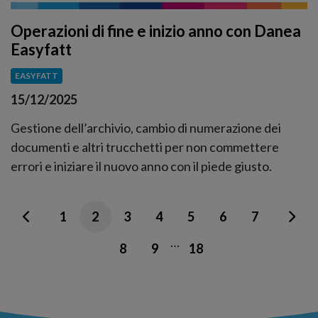
Operazioni di fine e inizio anno con Danea
Easyfatt
EASYFATT
15/12/2025
Gestione dell’archivio, cambio di numerazione dei
documenti e altri trucchetti per non commettere
errori e iniziare il nuovo anno con il piede giusto.
1
2
3
4
5
6
7
…
8
9
18