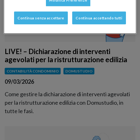
Modifica Preferenze
Continua senza accettare
Continua accettando tutti
LIVE! – Dichiarazione di interventi
agevolati per la ristrutturazione edilizia
CONTABILITÀ CONDOMINIO
DOMUSTUDIO
09/03/2026
Come gestire la dichiarazione di interventi agevolati
per la ristrutturazione edilizia con Domustudio, in
tutte le fasi.