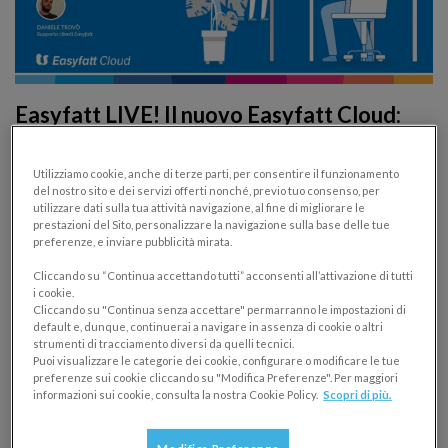
Easyfatt LIVE! Il nuovo Easyfatt Cloud:
lavora ovunque ti trovi
Utilizziamo cookie, anche di terze parti, per consentire il funzionamento
EASYFATT
GESTIONE AZIENDALE
del nostro sito e dei servizi offerti nonché, previo tuo consenso, per
10/03/2026
utilizzare dati sulla tua attività navigazione, al fine di migliorare le
prestazioni del Sito, personalizzare la navigazione sulla base delle tue
preferenze, e inviare pubblicità mirata.
Usi già Easyfatt su PC? Scopri come funziona Easyfatt
Cloud, quali vantaggi offre e come iniziare passo dopo
Cliccando su “Continua accettando tutti” acconsenti all’attivazione di tutti
i cookie.
passo.
Cliccando su "Continua senza accettare" permarranno le impostazioni di
default e, dunque, continuerai a navigare in assenza di cookie o altri
strumenti di tracciamento diversi da quelli tecnici.
Puoi visualizzare le categorie dei cookie, configurare o modificare le tue
preferenze sui cookie cliccando su "Modifica Preferenze". Per maggiori
informazioni sui cookie, consulta la nostra Cookie Policy.
Scopri di più.