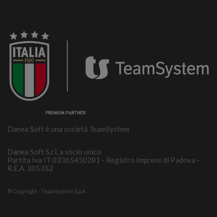
Danea Soft è una società TeamSystem
Danea Soft S.r.l. a socio unico
Partita Iva IT 03365450281 - Registro Imprese di Padova -
R.E.A. 305352
© Copyright - TeamSystem S.p.A.