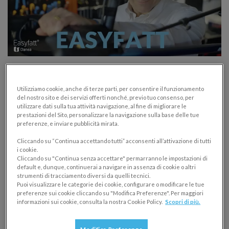
I clienti Easyfatt si raccontano:
Percosbike
Utilizziamo cookie, anche di terze parti, per consentire il funzionamento
del nostro sito e dei servizi offerti nonché, previo tuo consenso, per
EASYFATT
GESTIONE AZIENDALE
utilizzare dati sulla tua attività navigazione, al fine di migliorare le
prestazioni del Sito, personalizzare la navigazione sulla base delle tue
04/11/2024
preferenze, e inviare pubblicità mirata.
Percosbike utilizza Easyfatt per semplificare la
Cliccando su “Continua accettando tutti” acconsenti all’attivazione di tutti
i cookie.
gestione di pagamenti, clienti e prodotti: scopri la sua
Cliccando su "Continua senza accettare" permarranno le impostazioni di
testimonianza.
default e, dunque, continuerai a navigare in assenza di cookie o altri
strumenti di tracciamento diversi da quelli tecnici.
Puoi visualizzare le categorie dei cookie, configurare o modificare le tue
preferenze sui cookie cliccando su "Modifica Preferenze". Per maggiori
informazioni sui cookie, consulta la nostra Cookie Policy.
Scopri di più.