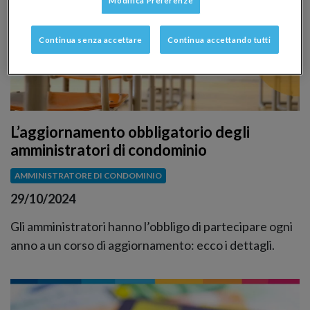
Modifica Preferenze
Continua senza accettare
Continua accettando tutti
L’aggiornamento obbligatorio degli
amministratori di condominio
AMMINISTRATORE DI CONDOMINIO
29/10/2024
Gli amministratori hanno l’obbligo di partecipare ogni
anno a un corso di aggiornamento: ecco i dettagli.