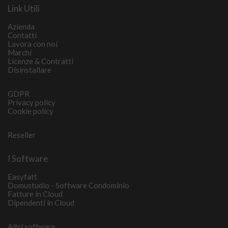
Link Utili
Azienda
Contatti
Lavora con noi
Marchi
Licenze & Contratti
Disinstallare
GDPR
Privacy policy
Cookie policy
Reseller
I Software
Easyfatt
Domustudio - Software Condominio
Fatture in Cloud
Dipendenti in Cloud
Altri software