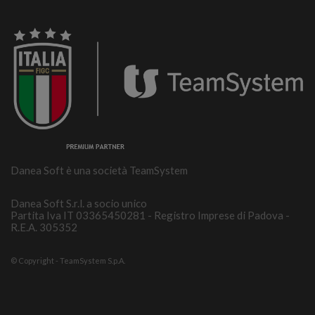
Danea Soft è una società TeamSystem
Danea Soft S.r.l. a socio unico
Partita Iva IT 03365450281 - Registro Imprese di Padova -
R.E.A. 305352
© Copyright - TeamSystem S.p.A.