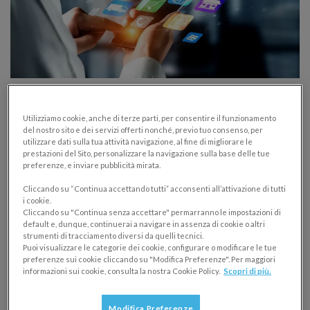
Pagamenti digitali: cosa sono e perché
utilizzarli nella tua azienda
Utilizziamo cookie, anche di terze parti, per consentire il funzionamento
del nostro sito e dei servizi offerti nonché, previo tuo consenso, per
utilizzare dati sulla tua attività navigazione, al fine di migliorare le
POS E PAGAMENTI ELETTRONICI
prestazioni del Sito, personalizzare la navigazione sulla base delle tue
08/04/2025
preferenze, e inviare pubblicità mirata.
Cliccando su “Continua accettando tutti” acconsenti all’attivazione di tutti
I pagamenti digitali hanno superato quelli in contanti:
i cookie.
conoscerli e accettarli è ormai una necessità per
Cliccando su "Continua senza accettare" permarranno le impostazioni di
default e, dunque, continuerai a navigare in assenza di cookie o altri
imprese e professionisti.
strumenti di tracciamento diversi da quelli tecnici.
Puoi visualizzare le categorie dei cookie, configurare o modificare le tue
preferenze sui cookie cliccando su "Modifica Preferenze". Per maggiori
informazioni sui cookie, consulta la nostra Cookie Policy.
Scopri di più.
Modifica Preferenze