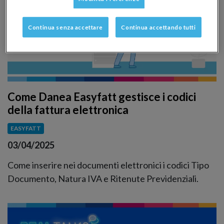
Continua senza accettare
Continua accettando tutti
Come Danea Easyfatt gestisce i codici
della fattura elettronica
EASYFATT
03/04/2025
Come inserire nei documenti elettronici i codici Tipo
Documento, Natura IVA e Ritenute Previdenziali.