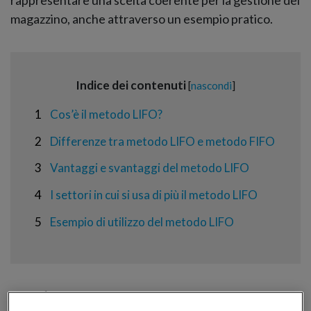
magazzino, anche attraverso un esempio pratico.
Indice dei contenuti
[
nascondi
]
1
Cos’è il metodo LIFO?
2
Differenze tra metodo LIFO e metodo FIFO
3
Vantaggi e svantaggi del metodo LIFO
4
I settori in cui si usa di più il metodo LIFO
5
Esempio di utilizzo del metodo LIFO
Cos’è il metodo LIFO?