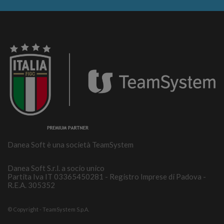
Danea Soft è una società TeamSystem
Danea Soft S.r.l. a socio unico
Partita Iva IT 03365450281 - Registro Imprese di Padova -
R.E.A. 305352
© Copyright - TeamSystem S.p.A.