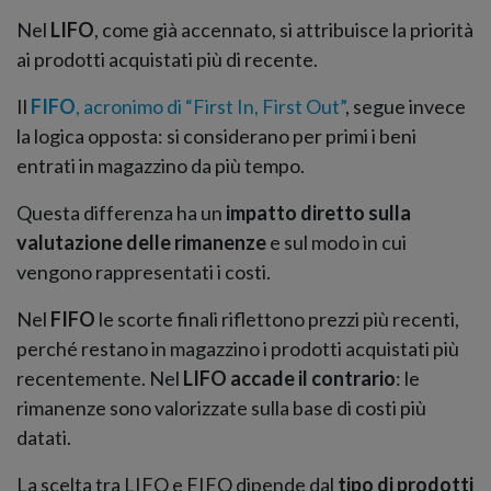
Nel
LIFO
, come già accennato, si attribuisce la priorità
ai prodotti acquistati più di recente.
Il
FIFO
, acronimo di “First In, First Out”
, segue invece
la logica opposta: si considerano per primi i beni
entrati in magazzino da più tempo.
Questa differenza ha un
impatto diretto sulla
valutazione delle rimanenze
e sul modo in cui
vengono rappresentati i costi.
Nel
FIFO
le scorte finali riflettono prezzi più recenti,
perché restano in magazzino i prodotti acquistati più
recentemente. Nel
LIFO accade il contrario
: le
rimanenze sono valorizzate sulla base di costi più
datati.
La scelta tra LIFO e FIFO dipende dal
tipo di prodotti