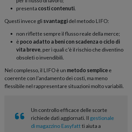
per il flusso di lavoro;
presenta
costi contenuti
.
Questi invece gli
svantaggi
del metodo LIFO:
non riflette sempre il flusso reale della merce;
è
poco adatto a beni con scadenza o ciclo di
vita breve
, per i quali c’è il rischio che diventino
obsoleti o invendibili.
Nel complesso, il LIFO è un
metodo semplice
e
coerente con l’andamento dei costi, ma meno
flessibile nel rappresentare situazioni molto variabili.
Un controllo efficace delle scorte
richiede dati aggiornati. Il
gestionale
di magazzino Easyfatt
ti aiuta a