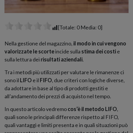
[Totale:
0
Media:
0
]
Nella gestione del magazzino,
il modo in cui vengono
valorizzate le scorte
incide sulla
stima dei costi
e
sulla lettura dei
risultati aziendali
.
Tra i metodi più utilizzati per valutare le rimanenze ci
sono il
LIFO
e il
FIFO
, due criteri con logiche diverse,
da adottare in base al tipo di prodotti gestiti e
all’andamento dei prezzi di acquisto nel tempo.
In questo articolo vedremo
cos’è il metodo LIFO
,
quali sono le principali differenze rispetto al FIFO,
quali vantaggi e limiti presenta e in quali situazioni può
rappresentare una scelta coerente per la gestione del