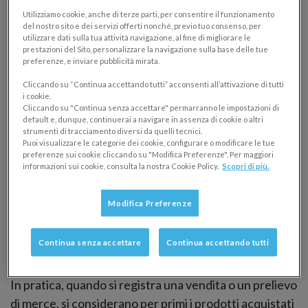
Utilizziamo cookie, anche di terze parti, per consentire il funzionamento
Il metodo LIFO è un criterio utilizzato nella
gestione di
del nostro sito e dei servizi offerti nonché, previo tuo consenso, per
un magazzino
per attribuire un
valore alle scorte
e
utilizzare dati sulla tua attività navigazione, al fine di migliorare le
prestazioni del Sito, personalizzare la navigazione sulla base delle tue
calcolare il
costo delle merci vendute
.
preferenze, e inviare pubblicità mirata.
L’acronimo deriva dall’espressione inglese “
Last In,
Cliccando su “Continua accettando tutti” acconsenti all’attivazione di tutti
i cookie.
First Out
”, che significa “ultimi entrati, primi usciti”.
Cliccando su "Continua senza accettare" permarranno le impostazioni di
default e, dunque, continuerai a navigare in assenza di cookie o altri
In base a questo principio,
gli ultimi prodotti entrati
strumenti di tracciamento diversi da quelli tecnici.
Puoi visualizzare le categorie dei cookie, configurare o modificare le tue
in magazzino sono i primi a essere considerati in
preferenze sui cookie cliccando su "Modifica Preferenze". Per maggiori
informazioni sui cookie, consulta la nostra Cookie Policy.
Scopri di più.
uscita
dal punto di vista contabile.
Questo non implica necessariamente che i prodotti
Modifica Preferenze
escano fisicamente dal magazzino in quell’ordine, ma
riguarda il modo in cui vengono attribuiti i costi alle
Continua senza accettare
Continua accettando tutti
vendite.
In pratica, quando si registra una vendita o un prelievo
di merce, si considerano per primi i prodotti acquistati