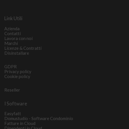
Link Utili
Azienda
Contatti
Lavora con noi
Marchi
Licenze & Contratti
Disinstallare
GDPR
Privacy policy
Cookie policy
Reseller
I Software
Easyfatt
Domustudio - Software Condominio
Fatture in Cloud
Dipendenti in Cloud