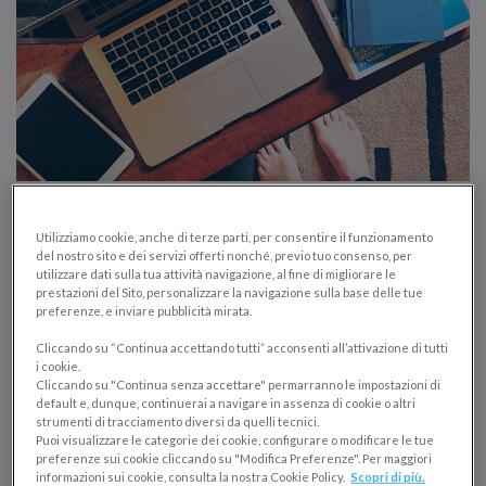
Il rimborso spese nelle prestazioni di
lavoro autonomo occasionale: la ritenuta
Utilizziamo cookie, anche di terze parti, per consentire il funzionamento
del nostro sito e dei servizi offerti nonché, previo tuo consenso, per
d’acconto quando si applica?
utilizzare dati sulla tua attività navigazione, al fine di migliorare le
prestazioni del Sito, personalizzare la navigazione sulla base delle tue
FATTURAZIONE
NOTA SPESE E RIMBORSI
preferenze, e inviare pubblicità mirata.
25/11/2022
Cliccando su “Continua accettando tutti” acconsenti all’attivazione di tutti
i cookie.
Cliccando su "Continua senza accettare" permarranno le impostazioni di
In caso di prestazione di lavoro autonomo
default e, dunque, continuerai a navigare in assenza di cookie o altri
occasionale, quando va applicata la ritenuta d’acconto
strumenti di tracciamento diversi da quelli tecnici.
Puoi visualizzare le categorie dei cookie, configurare o modificare le tue
e quando no? Una breve guida per far luce sulla
preferenze sui cookie cliccando su "Modifica Preferenze". Per maggiori
questione.
informazioni sui cookie, consulta la nostra Cookie Policy.
Scopri di più.