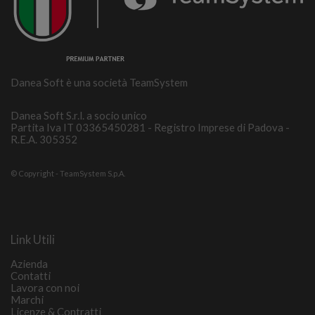
Danea Soft è una società TeamSystem
Danea Soft S.r.l. a socio unico
Partita Iva IT 03365450281 - Registro Imprese di Padova -
R.E.A. 305352
© Copyright - TeamSystem S.p.A.
Link Utili
Azienda
Contatti
Lavora con noi
Marchi
Licenze & Contratti