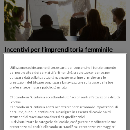
Incentivi per l’imprenditoria femminile
2020/21
Utilizziamo cookie, anche di terze parti, per consentire il funzionamento
IMPRENDITORIA FEMMINILE
NOVITÀ FISCALI
del nostro sito e dei servizi offerti nonché, previo tuo consenso, per
28/05/2021
utilizzare dati sulla tua attività navigazione, al fine di migliorare le
prestazioni del Sito, personalizzare la navigazione sulla base delle tue
preferenze, e inviare pubblicità mirata.
Le novità introdotte con la Legge di Bilancio 2021 a
sostegno dell’imprenditoria femminile. Vediamo nel
Cliccando su “Continua accettando tutti” acconsenti all’attivazione di tutti
i cookie.
dettaglio come funziona il Fondo Imprenditoria
Cliccando su "Continua senza accettare" permarranno le impostazioni di
Femminile e i soggetti beneficiari.
default e, dunque, continuerai a navigare in assenza di cookie o altri
strumenti di tracciamento diversi da quelli tecnici.
Puoi visualizzare le categorie dei cookie, configurare o modificare le tue
preferenze sui cookie cliccando su "Modifica Preferenze". Per maggiori