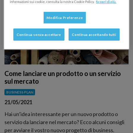
informazioni sui cookie, consulta la nostra Cookie Policy.
Scopri di più.
Modifica Preferenze
Continua senza accettare
Continua accettando tutti
Come lanciare un prodotto o un servizio
sul mercato
BUSINESS PLAN
21/05/2021
Hai un’idea interessante per un nuovo prodotto o
servizio da lanciare nel mercato? Ecco alcuni consigli
per avviare il vostro nuovo progetto di business.