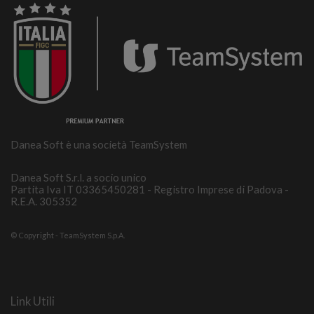
Danea Soft è una società TeamSystem
Danea Soft S.r.l. a socio unico
Partita Iva IT 03365450281 - Registro Imprese di Padova -
R.E.A. 305352
© Copyright - TeamSystem S.p.A.
Link Utili