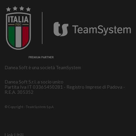
Danea Soft è una società TeamSystem
Danea Soft S.r.l. a socio unico
Partita Iva IT 03365450281 - Registro Imprese di Padova -
R.E.A. 305352
© Copyright - TeamSystem S.p.A.
Link Utili