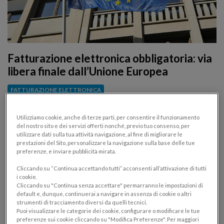
Fatturazione elettronica obbligatoria: via
libera finale dall’Unione Europea
FATTURAZIONE ELETTRONICA
20/04/2018
Utilizziamo cookie, anche di terze parti, per consentire il funzionamento
Pubblicata dalla Gazzetta Ufficiale dell’Unione
del nostro sito e dei servizi offerti nonché, previo tuo consenso, per
utilizzare dati sulla tua attività navigazione, al fine di migliorare le
europea l’autorizzazione per l’Italia all’obbligo esteso
prestazioni del Sito, personalizzare la navigazione sulla base delle tue
di fatturazione elettronica: i dettagli
preferenze, e inviare pubblicità mirata.
Cliccando su “Continua accettando tutti” acconsenti all’attivazione di tutti
i cookie.
Cliccando su "Continua senza accettare" permarranno le impostazioni di
default e, dunque, continuerai a navigare in assenza di cookie o altri
strumenti di tracciamento diversi da quelli tecnici.
Puoi visualizzare le categorie dei cookie, configurare o modificare le tue
preferenze sui cookie cliccando su "Modifica Preferenze". Per maggiori