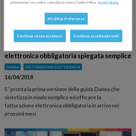
informazioni sui cookie, consulta la nostra Cookie Policy.
Scopri di più.
Modifica Preferenze
Continua senza accettare
Continua accettando tutti
La guida Danea alla fatturazione
elettronica obbligatoria spiegata semplice
DANEA
FATTURAZIONE ELETTRONICA
16/04/2018
E’ pronta la prima versione della guida Danea che
sintetizza in modo semplice ed efficace la
fatturazione elettronica obbligatoria in arrivo nei
prossimi mesi