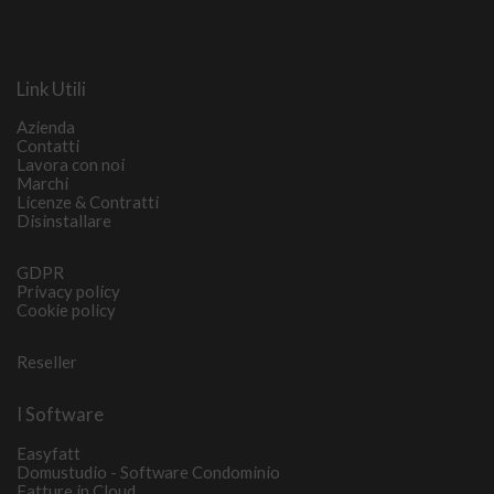
Link Utili
Azienda
Contatti
Lavora con noi
Marchi
Licenze & Contratti
Disinstallare
GDPR
Privacy policy
Cookie policy
Reseller
I Software
Easyfatt
Domustudio - Software Condominio
Fatture in Cloud