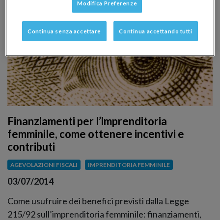
Modifica Preferenze
Continua senza accettare
Continua accettando tutti
Finanziamenti per l’imprenditoria
femminile, come ottenere incentivi e
contributi
AGEVOLAZIONI FISCALI
IMPRENDITORIA FEMMINILE
03/07/2014
Come usufruire dei benefici previsti dalla Legge
215/92 sull’imprenditoria femminile: finanziamenti,