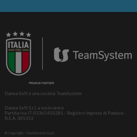
Danea Soft è una società TeamSystem
Danea Soft S.r.l. a socio unico
Partita Iva IT 03365450281 - Registro Imprese di Padova -
R.E.A. 305352
© Copyright - TeamSystem S.p.A.