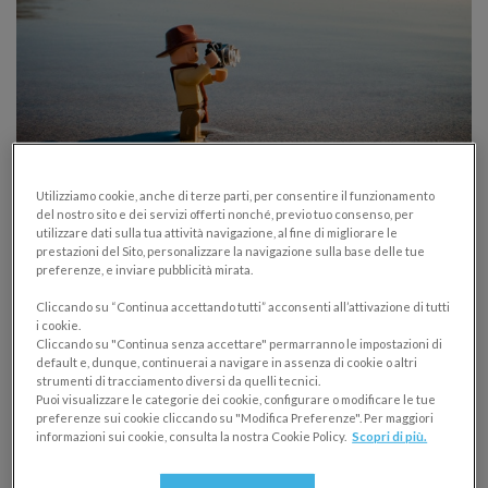
Le 10 vacanze più strane e alternative…
Utilizziamo cookie, anche di terze parti, per consentire il funzionamento
dove andare in vacanza per delle ferie
del nostro sito e dei servizi offerti nonché, previo tuo consenso, per
utilizzare dati sulla tua attività navigazione, al fine di migliorare le
diverse
prestazioni del Sito, personalizzare la navigazione sulla base delle tue
preferenze, e inviare pubblicità mirata.
DANEA
Cliccando su “Continua accettando tutti” acconsenti all’attivazione di tutti
04/07/2014
i cookie.
Cliccando su "Continua senza accettare" permarranno le impostazioni di
E’ tempo di ferie! Dove organizzare il tuo prossimo
default e, dunque, continuerai a navigare in assenza di cookie o altri
strumenti di tracciamento diversi da quelli tecnici.
viaggio? Ecco alcuni spunti interessanti tra mete
Puoi visualizzare le categorie dei cookie, configurare o modificare le tue
curiose per vacanze strane e alternative!
preferenze sui cookie cliccando su "Modifica Preferenze". Per maggiori
informazioni sui cookie, consulta la nostra Cookie Policy.
Scopri di più.